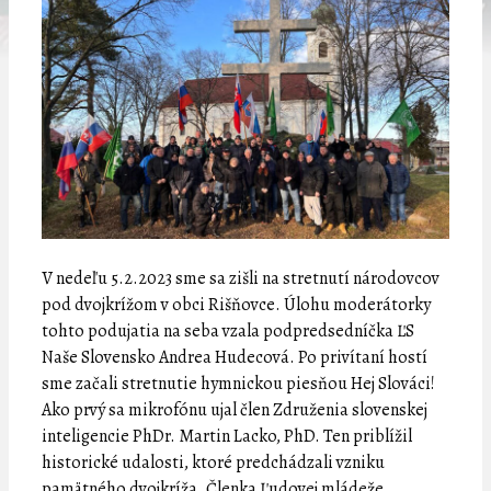
V nedeľu 5.2.2023 sme sa zišli na stretnutí národovcov
pod dvojkrížom v obci Rišňovce. Úlohu moderátorky
tohto podujatia na seba vzala podpredsedníčka ĽS
Naše Slovensko Andrea Hudecová. Po privítaní hostí
sme začali stretnutie hymnickou piesňou Hej Slováci!
Ako prvý sa mikrofónu ujal člen Združenia slovenskej
inteligencie PhDr. Martin Lacko, PhD. Ten priblížil
historické udalosti, ktoré predchádzali vzniku
pamätného dvojkríža. Členka Ľudovej mládeže