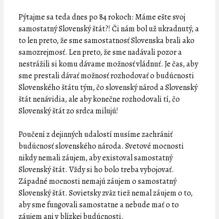
Pýtajme sa teda dnes po 84 rokoch: Máme ešte svoj
samostatný Slovenský štát?! Či nám bol už ukradnutý, a
to len preto, že sme samostatnosť Slovenska brali ako
samozrejmosť. Len preto, že sme nadávali pozor a
nestrážili si komu dávame možnosť vládnuť. Je čas, aby
sme prestali dávať možnosť rozhodovať o budúcnosti
Slovenského štátu tým, čo slovenský národ a Slovenský
štát nenávidia, ale aby konečne rozhodovali tí, čo
Slovenský štát zo srdca milujú!
Poučení z dejinných udalostí musíme zachrániť
budúcnosť slovenského národa. Svetové mocnosti
nikdy nemali záujem, aby existoval samostatný
Slovenský štát. Vždy si ho bolo treba vybojovať.
Západné mocnosti nemajú záujem o samostatný
Slovenský štát. Sovietsky zväz tiež nemal záujem o to,
aby sme fungovali samostatne a nebude mať o to
záujem ani v blízkej budúcnosti.