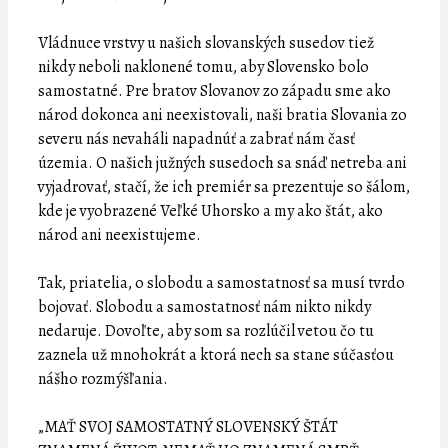
Vládnuce vrstvy u našich slovanských susedov tiež
nikdy neboli naklonené tomu, aby Slovensko bolo
samostatné. Pre bratov Slovanov zo západu sme ako
národ dokonca ani neexistovali, naši bratia Slovania zo
severu nás nevaháli napadnúť a zabrať nám časť
územia. O našich južných susedoch sa snáď netreba ani
vyjadrovať, stačí, že ich premiér sa prezentuje so šálom,
kde je vyobrazené Veľké Uhorsko a my ako štát, ako
národ ani neexistujeme.
Tak, priatelia, o slobodu a samostatnosť sa musí tvrdo
bojovať. Slobodu a samostatnosť nám nikto nikdy
nedaruje. Dovoľte, aby som sa rozlúčil vetou čo tu
zaznela už mnohokrát a ktorá nech sa stane súčasťou
nášho rozmýšľania.
„MAŤ SVOJ SAMOSTATNÝ SLOVENSKÝ ŠTÁT