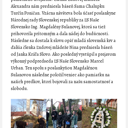
Alexandra nám predniesla báseň Sama Chalupku
Turčín Poničan. Vzácna návšteva bola účasť poslankyne
Národnej rady Slovenskej republiky za ĽS Naše
Slovensko Ing. Magdalény Sulanovej, ktorá sa tiež
prihovorila prítomným a dala nádej do budúcnosti.
Následne sa dostala k slovu opäť mladá slovenská krv a
ďalšia členka Ľudovej mládeže Nina predniesla báseň
od Janka Kráľa Slovo. Ako posledný vystúpil s prejavom
výkonný podpredseda ĽS Naše Slovensko Marcel
Urban. Ten spolu s poslankyňou Magdalénou
Sulanovou následne položil veniec ako pamiatku na
našich predkov, ktorí bojovali za našu samostatnosť a
slobodu.