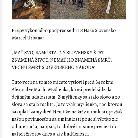
Prejav výkonného podpredsedu ĽS Naše Slovensko
Marcel Urbana:
„MAŤ SVOJ SAMOSTATNÝ SLOVENSKÝ ŠTÁT
ZNAMENÁ ŽIVOT, NEMAŤ HO ZNAMENÁ SMRŤ,
VEČNÚ SMRŤ SLOVENSKÉHO NÁRODA“
Túto vetu na tomto mieste vyslovil pred 84 rokmi
Alexander Mach. Myšlienka, ktorá predchádzala
dejinným udalostiam. Z myšlienky sa stalo slovo a zo
slova sa stala realita. Je to však myšlienka, nad ktorou
sa oplatí zamyslieť. Nemôžeme žiť v minulosti, je však
našou povinnosťou sa z minulosti poučiť, všetko zlé
odmietnuť a, naopak, to dobré musíme preniesť do
našich životov dnes a aj v budúcnosti.