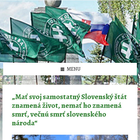
Preskočiť
Preskočiť
Preskočiť
Preskočiť
олимп казино
na
na
na
na
obsah
ľavý
pravý
pätičku
panel
panel
MENU
„Mať svoj samostatný Slovenský štát
znamená život, nemať ho znamená
smrť, večnú smrť slovenského
národa“