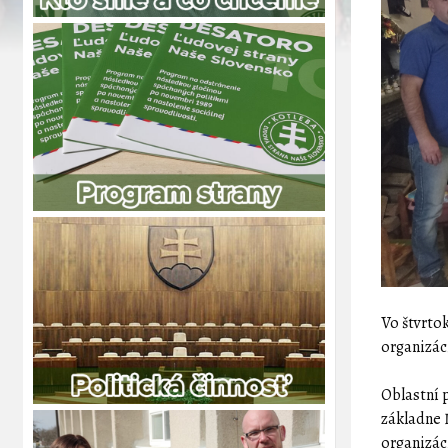
Vo štvrto
organizác
Oblastní 
základne 
organizác