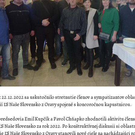
k 22.12.2022 sa uskutočnilo stretnutie členov a sympatizantov obl
ií ĽS Naše Slovensko z Oravy spojené s koncoročnou kapustnicou.
predsedovia Emil Kupčík a Pavol Chňapko zhodnotili aktivitu člens
ĽS Naše Slovensko za rok 2022. Po konštruktívnej diskusii si oblast
ie ĽS Naše Slovensko z Oravy stanovili nové ciele na nachádzajúci r