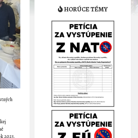
HORÚCE TÉMY
astných
kej
né
ok 2023.