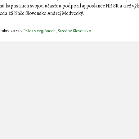
ú kapustnicu svojou účasťou podporil aj poslanec NR SR a tiež vý
da ĽS Naše Slovensko Andrej Medvecký.
cembra 2022
v
Práca v regiónoch
,
Stredné Slovensko