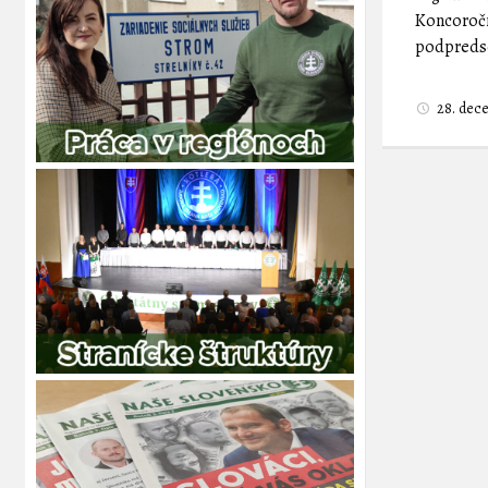
Koncoročn
podpredse
28. de