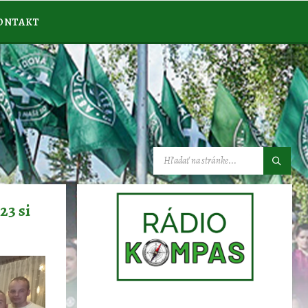
ONTAKT
VYHĽADÁVANIE:
23 si