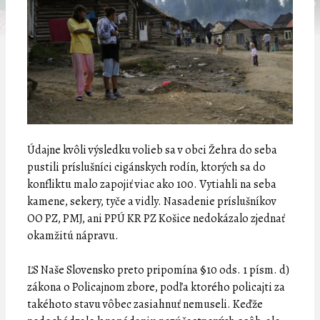
Údajne kvôli výsledku volieb sa v obci Žehra do seba
pustili príslušníci cigánskych rodín, ktorých sa do
konfliktu malo zapojiť viac ako 100. Vytiahli na seba
kamene, sekery, tyče a vidly. Nasadenie príslušníkov
OO PZ, PMJ, ani PPÚ KR PZ Košice nedokázalo zjednať
okamžitú nápravu.
ĽS Naše Slovensko preto pripomína §10 ods. 1 písm. d)
zákona o Policajnom zbore, podľa ktorého policajti za
takéhoto stavu vôbec zasiahnuť nemuseli. Keďže