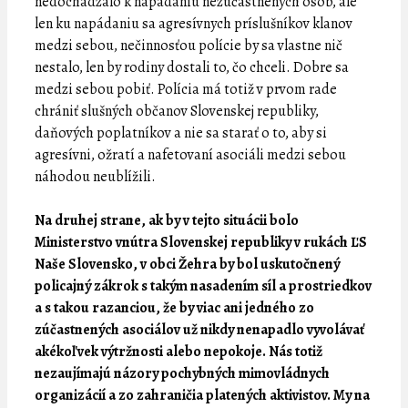
nedochádzalo k napádaniu nezúčastnených osôb, ale
len ku napádaniu sa agresívnych príslušníkov klanov
medzi sebou, nečinnosťou polície by sa vlastne nič
nestalo, len by rodiny dostali to, čo chceli. Dobre sa
medzi sebou pobiť. Polícia má totiž v prvom rade
chrániť slušných občanov Slovenskej republiky,
daňových poplatníkov a nie sa starať o to, aby si
agresívni, ožratí a nafetovaní asociáli medzi sebou
náhodou neublížili.
Na druhej strane, ak by v tejto situácii bolo
Ministerstvo vnútra Slovenskej republiky v rukách ĽS
Naše Slovensko, v obci Žehra by bol uskutočnený
policajný zákrok s takým nasadením síl a prostriedkov
a s takou razanciou, že by viac ani jedného zo
zúčastnených asociálov už nikdy nenapadlo vyvolávať
akékoľvek výtržnosti alebo nepokoje. Nás totiž
nezaujímajú názory pochybných mimovládnych
organizácií a zo zahraničia platených aktivistov. My na