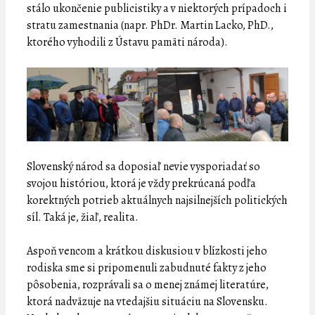
stálo ukončenie publicistiky a v niektorých prípadoch i
stratu zamestnania (napr. PhDr. Martin Lacko, PhD.,
ktorého vyhodili z Ústavu pamäti národa).
Slovenský národ sa doposiaľ nevie vysporiadať so
svojou históriou, ktorá je vždy prekrúcaná podľa
korektných potrieb aktuálnych najsilnejších politických
síl. Taká je, žiaľ, realita.
Aspoň vencom a krátkou diskusiou v blízkosti jeho
rodiska sme si pripomenuli zabudnuté fakty z jeho
pôsobenia, rozprávali sa o menej známej literatúre,
ktorá nadväzuje na vtedajšiu situáciu na Slovensku.