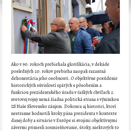
Ako v 90. rokoch prebiehala glorifikácia, v dekáde
posledných 20. rokov prebieha naopak razantná
dehonestácia jeho osobnosti. O objektívne posúdenie
historických súvislostí spätých s pôsobením a
funkciou prezidentského úradu v ťažkých chvíľach 2.
svetovej vojny nemá žiadna politická strana s výnimkou
ĽS Naše Slovensko záujem. Dokonca aj historici, ktorí
nestranne hodnotili kroky pána prezidenta v kontexte
danej doby a situácie v Európe si svojimi objektívnymi
závermi priniesli zosmiešňovanie, útoky, niektorých to