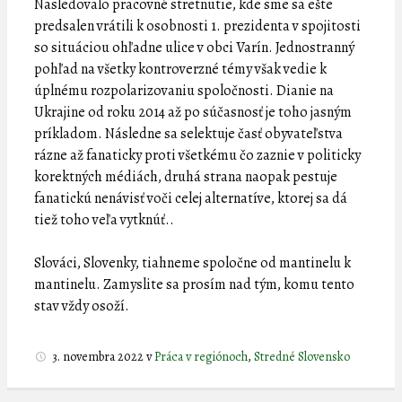
Nasledovalo pracovné stretnutie, kde sme sa ešte
predsalen vrátili k osobnosti 1. prezidenta v spojitosti
so situáciou ohľadne ulice v obci Varín. Jednostranný
pohľad na všetky kontroverzné témy však vedie k
úplnému rozpolarizovaniu spoločnosti. Dianie na
Ukrajine od roku 2014 až po súčasnosť je toho jasným
príkladom. Následne sa selektuje časť obyvateľstva
rázne až fanaticky proti všetkému čo zaznie v politicky
korektných médiách, druhá strana naopak pestuje
fanatickú nenávisť voči celej alternatíve, ktorej sa dá
tiež toho veľa vytknúť..
Slováci, Slovenky, tiahneme spoločne od mantinelu k
mantinelu. Zamyslite sa prosím nad tým, komu tento
stav vždy osoží.
3. novembra 2022
v
Práca v regiónoch
,
Stredné Slovensko