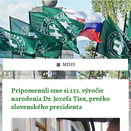
Preskočiť
Preskočiť
Preskočiť
Preskočiť
олимп казино
na
na
na
na
obsah
ľavý
pravý
pätičku
panel
panel
MENU
Pripomenuli sme si 135. výročie
narodenia Dr. Jozefa Tisu, prvého
slovenského prezidenta