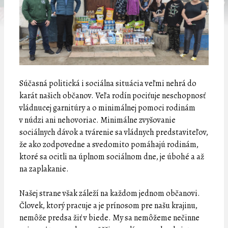
Súčasná politická i sociálna situácia veľmi nehrá do
karát našich občanov. Veľa rodín pociťuje neschopnosť
vládnucej garnitúry a o minimálnej pomoci rodinám
v núdzi ani nehovoriac. Minimálne zvyšovanie
sociálnych dávok a tvárenie sa vládnych predstaviteľov,
že ako zodpovedne a svedomito pomáhajú rodinám,
ktoré sa ocitli na úplnom sociálnom dne, je úbohé a až
na zaplakanie.
Našej strane však záleží na každom jednom občanovi.
Človek, ktorý pracuje a je prínosom pre našu krajinu,
nemôže predsa žiť v biede. My sa nemôžeme nečinne