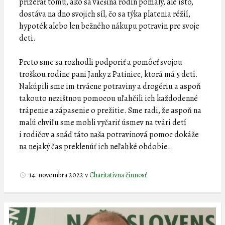
prizerať tomu, ako sa väčšina rodín pomaly, ale isto,
dostáva na dno svojich síl, čo sa týka platenia réžií,
hypoték alebo len bežného nákupu potravín pre svoje
deti.
Preto sme sa rozhodli podporiť a pomôcť svojou
troškou rodine pani Janky z Patiniec, ktorá má 5 detí.
Nakúpili sme im trvácne potraviny a drogériu a aspoň
takouto nezištnou pomocou uľahčili ich každodenné
trápenie a zápasenie o prežitie. Sme radi, že aspoň na
malú chvíľu sme mohli vyčariť úsmev na tvári detí
i rodičov a snáď táto naša potravinová pomoc dokáže
na nejaký čas preklenúť ich neľahké obdobie.
14. novembra 2022
v
Charitatívna činnosť