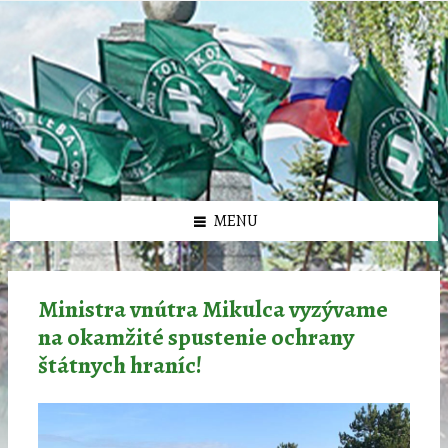
Preskočiť
Preskočiť
Preskočiť
Preskočiť
олимп казино
na
na
na
na
obsah
ľavý
pravý
pätičku
panel
panel
MENU
Ministra vnútra Mikulca vyzývame
na okamžité spustenie ochrany
štátnych hraníc!