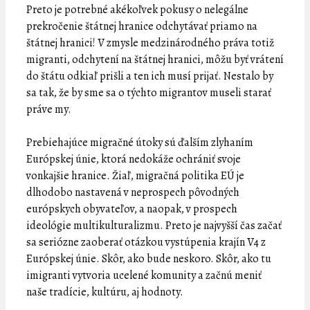
Preto je potrebné akékoľvek pokusy o nelegálne
prekročenie štátnej hranice odchytávať priamo na
štátnej hranici! V zmysle medzinárodného práva totiž
migranti, odchytení na štátnej hranici, môžu byť vrátení
do štátu odkiaľ prišli a ten ich musí prijať. Nestalo by
sa tak, že by sme sa o týchto migrantov museli starať
práve my.
Prebiehajúce migračné útoky sú ďalším zlyhaním
Európskej únie, ktorá nedokáže ochrániť svoje
vonkajšie hranice. Žiaľ, migračná politika EÚ je
dlhodobo nastavená v neprospech pôvodných
európskych obyvateľov, a naopak, v prospech
ideológie multikulturalizmu. Preto je najvyšší čas začať
sa seriózne zaoberať otázkou vystúpenia krajín V4 z
Európskej únie. Skôr, ako bude neskoro. Skôr, ako tu
imigranti vytvoria ucelené komunity a začnú meniť
naše tradície, kultúru, aj hodnoty.