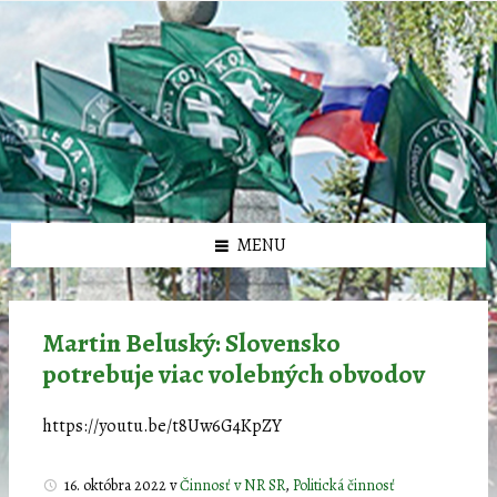
Preskočiť
Preskočiť
Preskočiť
Preskočiť
олимп казино
na
na
na
na
obsah
ľavý
pravý
pätičku
panel
panel
MENU
Martin Beluský: Slovensko
potrebuje viac volebných obvodov
https://youtu.be/t8Uw6G4KpZY
16. októbra 2022
v
Činnosť v NR SR
,
Politická činnosť