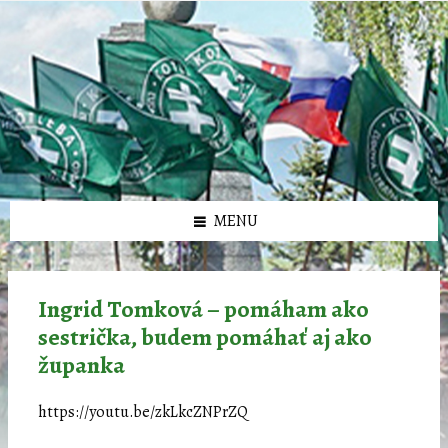
Preskočiť
Preskočiť
Preskočiť
Preskočiť
олимп казино
na
na
na
na
obsah
ľavý
pravý
pätičku
panel
panel
MENU
Ingrid Tomková – pomáham ako
sestrička, budem pomáhať aj ako
županka
https://youtu.be/zkLkcZNPrZQ