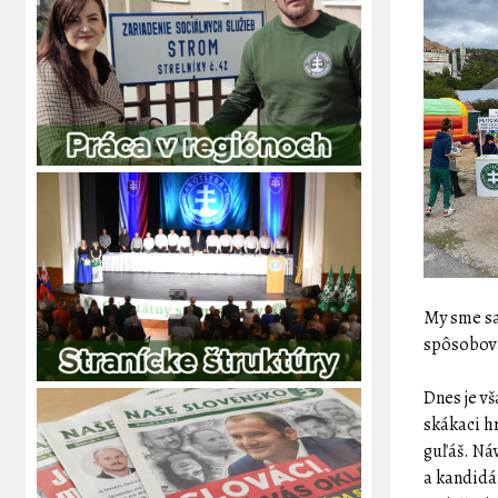
My sme sa
spôsobov
Dnes je v
skákaci hr
guľáš. Ná
a kandidá