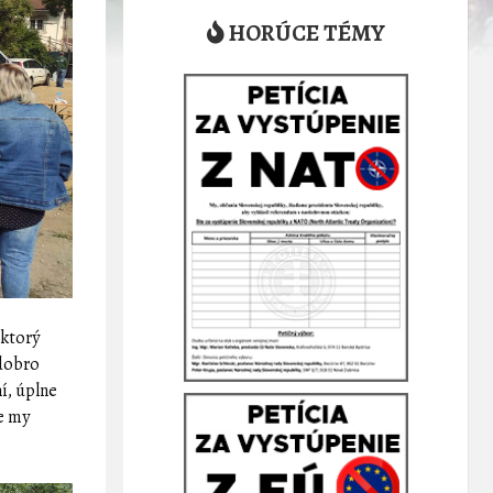
HORÚCE TÉMY
 ktorý
adobro
ní, úplne
že my