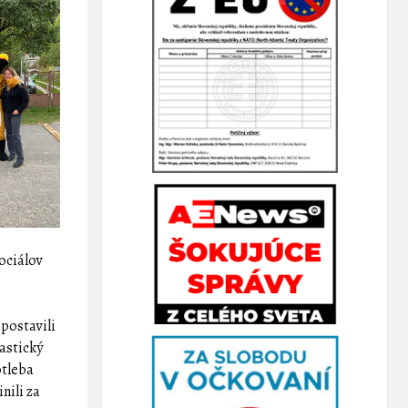
ociálov
 postavili
tastický
otleba
nili za