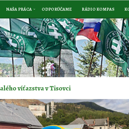
NAŠA PRÁCA
ODPORÚČAME
RÁDIO KOMPAS
K
lého víťazstva v Tisovci