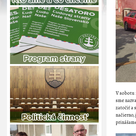
V sobotu 
sme nazva
zatočiť a 
načierno,
prinášame