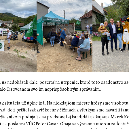
 už nedokázali ďalej pozerať na utrpenie, ktoré toto osadenstvo as
alo Tisovčanom svojim neprispôsobivým správaním.
šak situácia už úplne iná. Na niekdajšom mieste hrôzy sme v sobotu
ad, deti prišiel zabaviť kocúr v čižmách a všetkým sme navarili fan
vštevníkom podujatia sa predstavil aj kandidát na župana Marek K
t na poslanca VÚC Peter Cavar. Obaja sa výraznou mierou zadosťuči