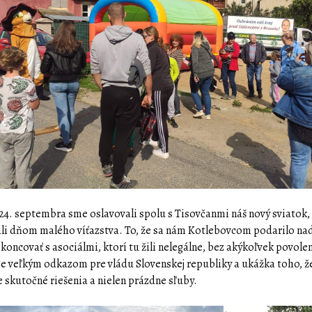
24. septembra sme oslavovali spolu s Tisovčanmi náš nový sviatok,
li dňom malého víťazstva. To, že sa nám Kotlebovcom podarilo n
skoncovať s asociálmi, ktorí tu žili nelegálne, bez akýkoľvek povole
 je veľkým odkazom pre vládu Slovenskej republiky a ukážka toho, 
 skutočné riešenia a nielen prázdne sľuby.