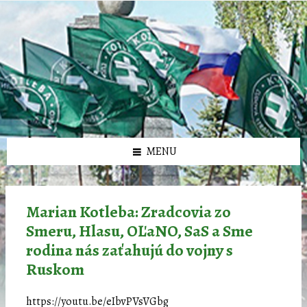
Preskočiť
Preskočiť
Preskočiť
Preskočiť
олимп казино
na
na
na
na
obsah
ľavý
pravý
pätičku
panel
panel
MENU
Marian Kotleba: Zradcovia zo
Smeru, Hlasu, OĽaNO, SaS a Sme
rodina nás zaťahujú do vojny s
Ruskom
https://youtu.be/eIbvPVsVGbg