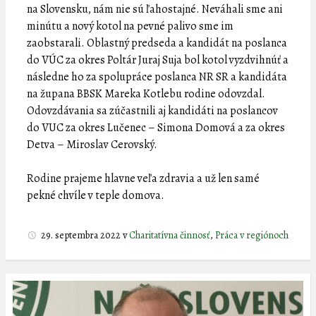
na Slovensku, nám nie sú ľahostajné. Neváhali sme ani
minútu a nový kotol na pevné palivo sme im
zaobstarali. Oblastný predseda a kandidát na poslanca
do VÚC za okres Poltár Juraj Suja bol kotol vyzdvihnúť a
následne ho za spolupráce poslanca NR SR a kandidáta
na župana BBSK Mareka Kotlebu rodine odovzdal.
Odovzdávania sa zúčastnili aj kandidáti na poslancov
do VUC za okres Lučenec – Simona Domová a za okres
Detva – Miroslav Cerovský.
Rodine prajeme hlavne veľa zdravia a už len samé
pekné chvíle v teple domova.
29. septembra 2022
v
Charitatívna činnosť
,
Práca v regiónoch