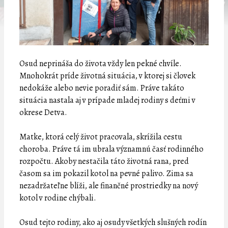
Osud neprináša do života vždy len pekné chvíle.
Mnohokrát príde životná situácia, v ktorej si človek
nedokáže alebo nevie poradiť sám. Práve takáto
situácia nastala aj v prípade mladej rodiny s deťmi v
okrese Detva.
Matke, ktorá celý život pracovala, skrížila cestu
choroba. Práve tá im ubrala významnú časť rodinného
rozpočtu. Akoby nestačila táto životná rana, pred
časom sa im pokazil kotol na pevné palivo. Zima sa
nezadržateľne blíži, ale finančné prostriedky na nový
kotol v rodine chýbali.
Osud tejto rodiny, ako aj osudy všetkých slušných rodín