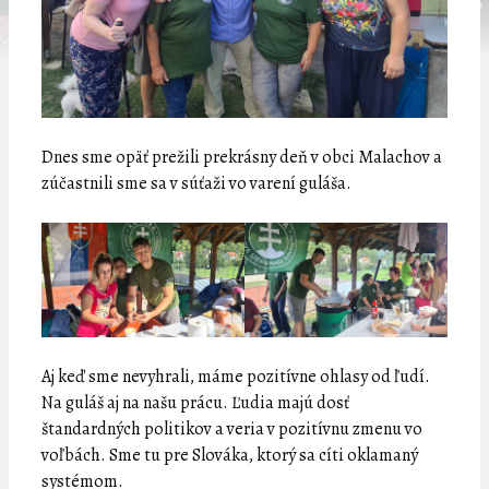
Dnes sme opäť prežili prekrásny deň v obci Malachov a
zúčastnili sme sa v súťaži vo varení guláša.
Aj keď sme nevyhrali, máme pozitívne ohlasy od ľudí.
Na guláš aj na našu prácu. Ľudia majú dosť
štandardných politikov a veria v pozitívnu zmenu vo
voľbách. Sme tu pre Slováka, ktorý sa cíti oklamaný
systémom.