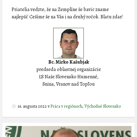
Priatelia vedzte, že na Zemplíne še bavic zname
najlepši! Cešíme še na Vás i na druhý ročok. Blatu zdar!
Bc. Mirko Kašubjak
predseda oblastnej organizácie
ĽS Naše Slovensko Humenné,
Snina, Vranov nad Topľou
16. augusta 2022
v
Práca v regiónoch
,
Východné Slovensko