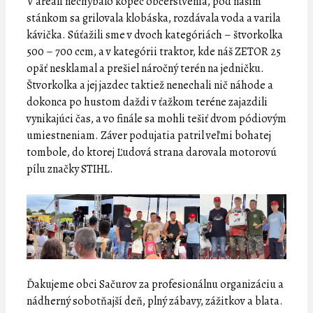
V areáli nechýbalo kopec občerstvenia, pod naším
stánkom sa grilovala klobáska, rozdávala voda a varila
kávička. Súťažili sme v dvoch kategóriách – štvorkolka
500 – 700 ccm, a v kategórii traktor, kde náš ZETOR 25
opäť nesklamal a prešiel náročný terén na jedničku.
Štvorkolka a jej jazdec taktiež nenechali nič náhode a
dokonca po hustom daždi v ťažkom teréne zajazdili
vynikajúci čas, a vo finále sa mohli tešiť dvom pódiovým
umiestneniam. Záver podujatia patril veľmi bohatej
tombole, do ktorej Ľudová strana darovala motorovú
pílu značky STIHL.
Ďakujeme obci Sačurov za profesionálnu organizáciu a
nádherný sobotňajší deň, plný zábavy, zážitkov a blata.