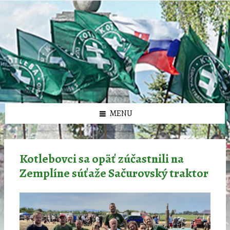
Preskočiť
Preskočiť
Preskočiť
Preskočiť
олимп казино
na
na
na
na
obsah
ľavý
pravý
pätičku
panel
panel
MENU
Kotlebovci sa opäť zúčastnili na
Zemplíne súťaže Sačurovský traktor