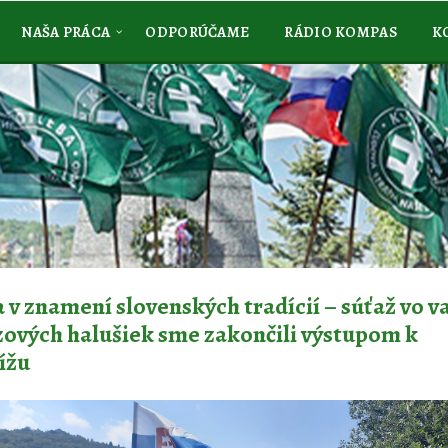
NAŠA PRÁCA
ODPORÚČAME
RÁDIO KOMPAS
K
 v znamení slovenských tradícií – súťaž vo v
ových halušiek sme zakončili výstupom k
ížu