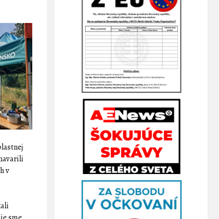
blastnej
avarili
h v
ali
nie sme