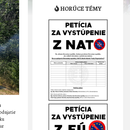
HORÚCE TÉMY
h
odujatie
sku
ke