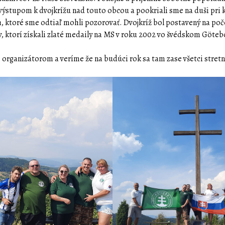
 výstupom k dvojkrížu nad touto obcou a pookriali sme na duši pri 
, ktoré sme odtiaľ mohli pozorovať. Dvojkríž bol postavený na poč
v, ktorí získali zlaté medaily na MS v roku 2002 vo švédskom Göte
organizátorom a veríme že na budúci rok sa tam zase všetci stret