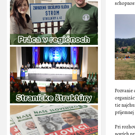
schopnost
Pozvanie 
organizác
tie najch
príjemnej
Pri rozhov
nových pr