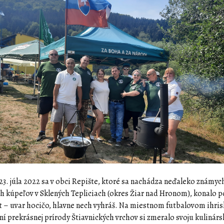
23. júla 2022 sa v obci Repište, ktoré sa nachádza neďaleko známyc
h kúpeľov v Sklených Tepliciach (okres Žiar nad Hronom), konalo p
st – uvar hocičo, hlavne nech vyhráš. Na miestnom futbalovom ihri
ní prekrásnej prírody Štiavnických vrchov si zmeralo svoju kulinárs