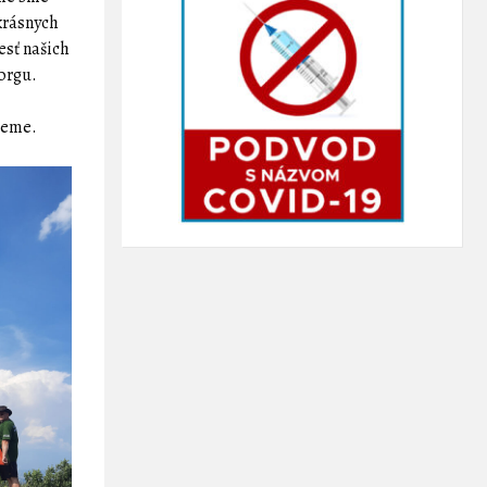
krásnych
esť našich
borgu.
neme.