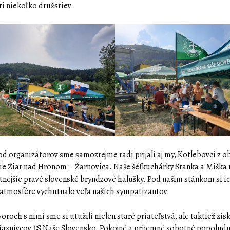
i niekoľko družstiev.
od organizátorov sme samozrejme radi prijali aj my, Kotlebovci z o
ie Žiar nad Hronom – Žarnovica. Naše šéfkuchárky Stanka a Miška n
utnejšie pravé slovenské bryndzové halušky. Pod našim stánkom si ic
 atmosfére vychutnalo veľa našich sympatizantov.
oroch s nimi sme si utužili nielen staré priateľstvá, ale taktiež získ
iaznivcov ĽS Naše Slovensko. Pokojné a príjemné sobotné popolud