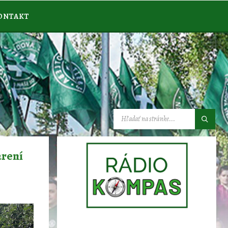
ONTAKT
VYHĽADÁVANIE:
arení