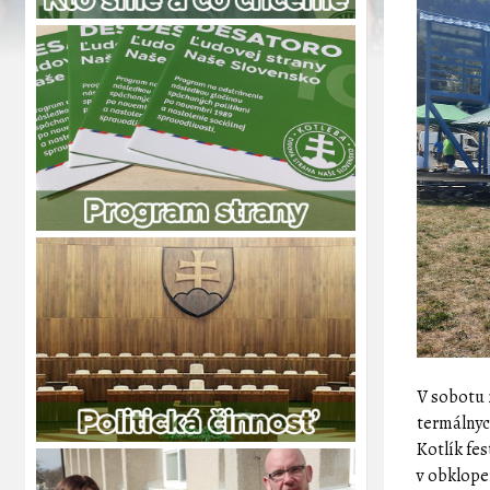
V sobotu 
termálnyc
Kotlík fe
v obklope