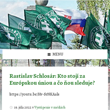
Preskočiť
Preskočiť
Preskočiť
Preskočiť
олимп казино
na
na
na
na
obsah
ľavý
pravý
pätičku
panel
panel
MENU
Rastislav Schlosár: Kto stojí za
Európskou úniou a čo ňou sleduje?
https://youtu.be/Hv-SrNKAals
19. júla 2022
v
Vystúpenie v médiách