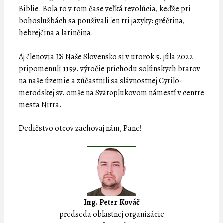
Biblie. Bola to v tom čase veľká revolúcia, keďže pri
bohoslužbách sa používali len tri jazyky: gréčtina,
hebrejčina a latinčina.
Aj členovia ĽS Naše Slovensko si v utorok 5. júla 2022
pripomenuli 1159. výročie príchodu solúnskych bratov
na naše územie a zúčastnili sa slávnostnej Cyrilo-
metodskej sv. omše na Svätoplukovom námestí v centre
mesta Nitra.
Dedičstvo otcov zachovaj nám, Pane!
Ing. Peter Kováč
predseda oblastnej organizácie