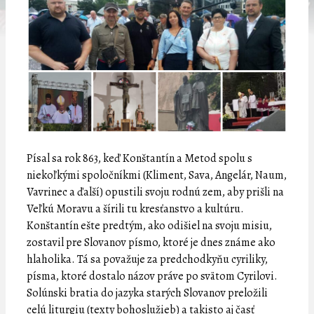
Písal sa rok 863, keď Konštantín a Metod spolu s
niekoľkými spoločníkmi (Kliment, Sava, Angelár, Naum,
Vavrinec a ďalší) opustili svoju rodnú zem, aby prišli na
Veľkú Moravu a šírili tu kresťanstvo a kultúru.
Konštantín ešte predtým, ako odišiel na svoju misiu,
zostavil pre Slovanov písmo, ktoré je dnes známe ako
hlaholika. Tá sa považuje za predchodkyňu cyriliky,
písma, ktoré dostalo názov práve po svätom Cyrilovi.
Solúnski bratia do jazyka starých Slovanov preložili
celú liturgiu (texty bohoslužieb) a takisto aj časť