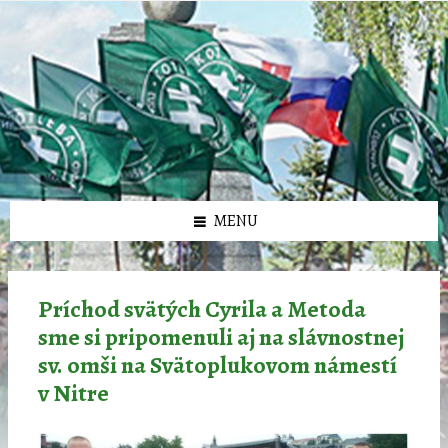
Preskočiť
Preskočiť
Preskočiť
Preskočiť
олимп казино
na
na
na
na
obsah
ľavý
pravý
pätičku
panel
panel
MENU
Príchod svätých Cyrila a Metoda
sme si pripomenuli aj na slávnostnej
sv. omši na Svätoplukovom námestí
v Nitre