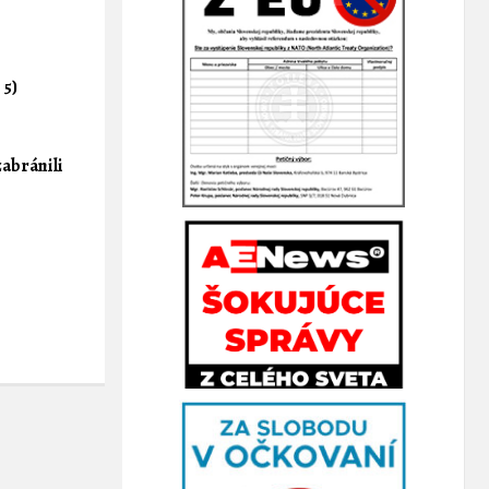
 5)
abránili