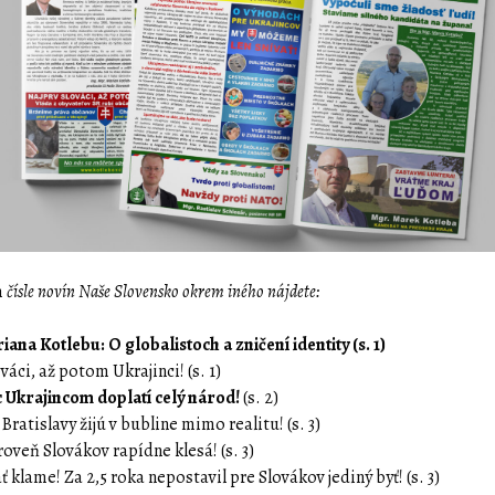
m
čísle novín Naše Slovensko okrem iného nájdete:
ana Kotlebu: O globalistoch a zničení identity (s. 1)
váci, až potom Ukrajinci! (s. 1)
Ukrajincom doplatí celý národ!
(s. 2)
 Bratislavy žijú v bubline mimo realitu! (s. 3)
oveň Slovákov rapídne klesá! (s. 3)
ť klame! Za 2,5 roka nepostavil pre Slovákov jediný byť! (s. 3)