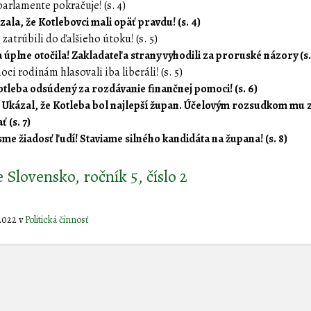
parlamente pokračuje! (s. 4)
zala, že Kotlebovci mali opäť pravdu! (s. 4)
 zatrúbili do ďalšieho útoku! (s. 5)
 úplne otočila! Zakladateľa strany vyhodili za proruské názory (s.
ci rodinám hlasovali iba liberáli! (s. 5)
tleba odsúdený za rozdávanie finančnej pomoci! (s. 6)
Ukázal, že Kotleba bol najlepší župan. Účelovým rozsudkom mu z
 (s. 7)
sme žiadosť ľudí! Staviame silného kandidáta na župana! (s. 8)
Slovensko, ročník 5, číslo 2
 2022
v
Politická činnosť