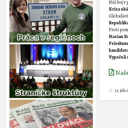
Náš boj v 
Kríza uká
Globalisti
Republika
Proti pomo
Marian Ko
Prieskum 
kandidovať
Vypočuli 
Naše 
23. júla