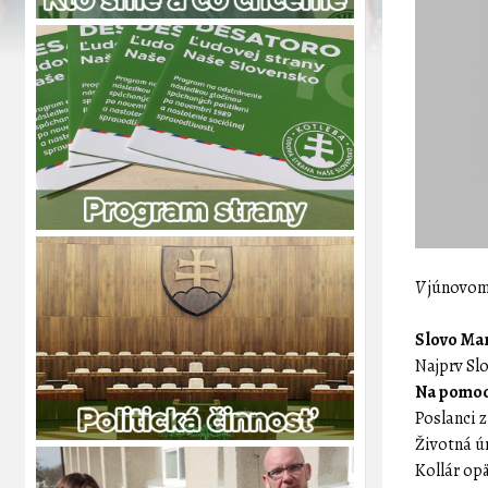
V
júnovo
Slovo Mari
Najprv Slo
Na pomoc 
Poslanci z
Životná úr
Kollár opä