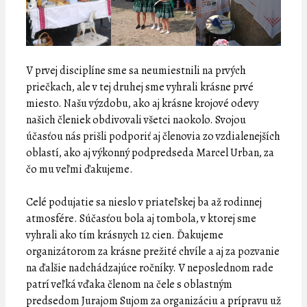
V prvej disciplíne sme sa neumiestnili na prvých
priečkach, ale v tej druhej sme vyhrali krásne prvé
miesto. Našu výzdobu, ako aj krásne krojové odevy
našich členiek obdivovali všetci naokolo. Svojou
účasťou nás prišli podporiť aj členovia zo vzdialenejších
oblastí, ako aj výkonný podpredseda Marcel Urban, za
čo mu veľmi ďakujeme.
Celé podujatie sa nieslo v priateľskej ba až rodinnej
atmosfére. Súčasťou bola aj tombola, v ktorej sme
vyhrali ako tím krásnych 12 cien. Ďakujeme
organizátorom za krásne prežité chvíle a aj za pozvanie
na ďalšie nadchádzajúce ročníky. V neposlednom rade
patrí veľká vďaka členom na čele s oblastným
predsedom Jurajom Sujom za organizáciu a prípravu už