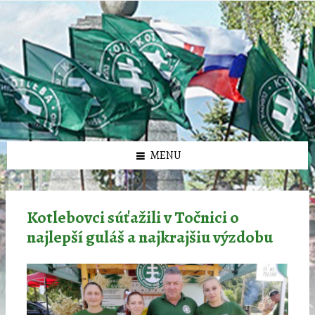
Preskočiť
Preskočiť
Preskočiť
Preskočiť
олимп казино
na
na
na
na
obsah
ľavý
pravý
pätičku
panel
panel
MENU
Kotlebovci súťažili v Točnici o
najlepší guláš a najkrajšiu výzdobu