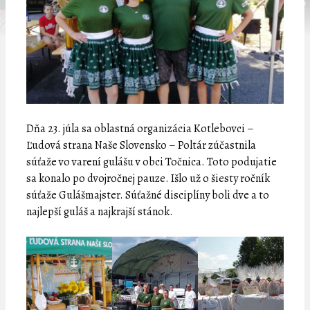
Dňa 23. júla sa oblastná organizácia Kotlebovci –
Ľudová strana Naše Slovensko – Poltár zúčastnila
súťaže vo varení gulášu v obci Točnica. Toto podujatie
sa konalo po dvojročnej pauze. Išlo už o šiesty ročník
súťaže Gulášmajster. Súťažné disciplíny boli dve a to
najlepší guláš a najkrajší stánok.