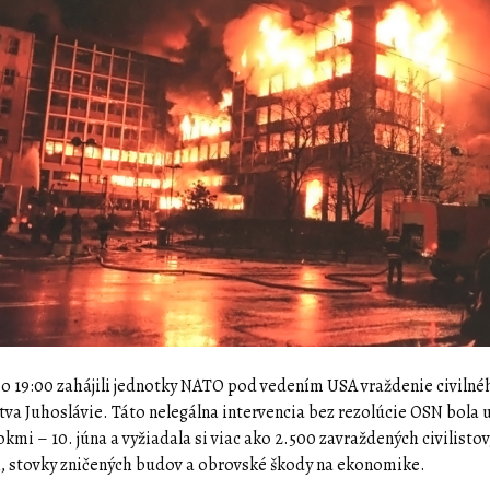
 o 19:00 zahájili jednotky NATO pod vedením USA vraždenie civilné
tva Juhoslávie. Táto nelegálna intervencia bez rezolúcie OSN bola
okmi – 10. júna a vyžiadala si viac ako 2.500 zavraždených civilistov,
, stovky zničených budov a obrovské škody na ekonomike.