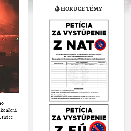
HORÚCE TÉMY
ho
 ukončená
 tisíce