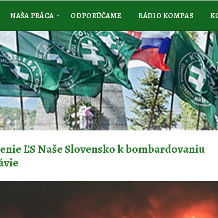
NAŠA PRÁCA
ODPORÚČAME
RÁDIO KOMPAS
K
senie ĽS Naše Slovensko k bombardovaniu
ávie