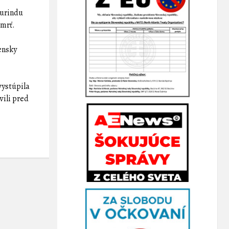
zurindu
smrť.
ensky
vystúpila
vili pred