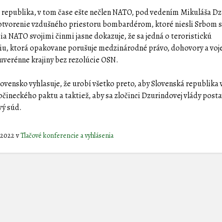
 republika, v tom čase ešte nečlen NATO, pod vedením Mikuláša D
 otvorenie vzdušného priestoru bombardérom, ktoré niesli Srbom 
ia NATO svojimi činmi jasne dokazuje, že sa jedná o teroristickú
iu, ktorá opakovane porušuje medzinárodné právo, dohovory a voj
suverénne krajiny bez rezolúcie OSN.
lovensko vyhlasuje, že urobí všetko preto, aby Slovenská republika 
očineckého paktu a taktiež, aby sa zločinci Dzurindovej vlády posta
vý súd.
a 2022
v
Tlačové konferencie a vyhlásenia