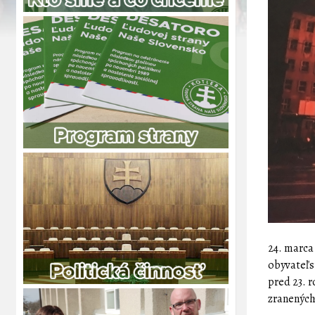
24. marca
obyvateľs
pred 23. r
zranených