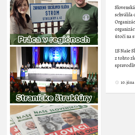
Slovenská
schválila
Organizác
organizác
útočí na 
ĽS Naše S
z tohto zl
spravodli
10. jún