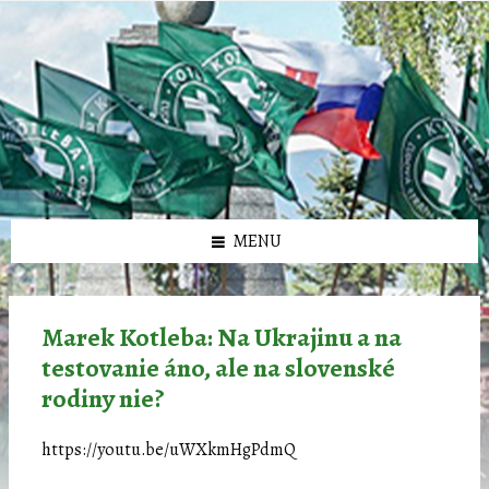
Preskočiť
Preskočiť
Preskočiť
Preskočiť
олимп казино
na
na
na
na
obsah
ľavý
pravý
pätičku
panel
panel
MENU
Marek Kotleba: Na Ukrajinu a na
testovanie áno, ale na slovenské
rodiny nie?
https://youtu.be/uWXkmHgPdmQ