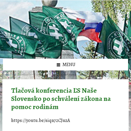
Preskočiť
Preskočiť
Preskočiť
Preskočiť
олимп казино
na
na
na
na
obsah
ľavý
pravý
pätičku
panel
panel
MENU
Tlačová konferencia ĽS Naše
Slovensko po schválení zákona na
pomoc rodinám
https://youtu.be/siqn72CJuzA