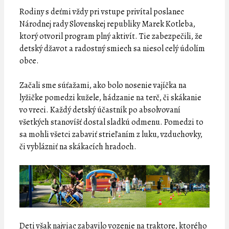
Rodiny s deťmi vždy pri vstupe privítal poslanec
Národnej rady Slovenskej republiky Marek Kotleba,
ktorý otvoril program plný aktivít. Tie zabezpečili, že
detský džavot a radostný smiech sa niesol celý údolím
obce.
Začali sme súťažami, ako bolo nosenie vajíčka na
lyžičke pomedzi kužele, hádzanie na terč, či skákanie
vo vreci. Každý detský účastník po absolvovaní
všetkých stanovíšť dostal sladkú odmenu. Pomedzi to
sa mohli všetci zabaviť strieľaním z luku, vzduchovky,
či vyblázniť na skákacích hradoch.
Deti však najviac zabavilo vozenie na traktore, ktorého