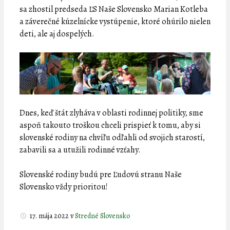
sa zhostil predseda ĽS Naše Slovensko Marian Kotleba
a záverečné kúzelnícke vystúpenie, ktoré ohúrilo nielen
deti, ale aj dospelých.
Dnes, keď štát zlyháva v oblasti rodinnej politiky, sme
aspoň takouto troškou chceli prispieť k tomu, aby si
slovenské rodiny na chvíľu odľahli od svojich starostí,
zabavili sa a utužili rodinné vzťahy.
Slovenské rodiny budú pre Ľudovú stranu Naše
Slovensko vždy prioritou!
17. mája 2022
v
Stredné Slovensko