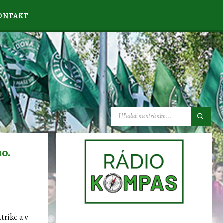
ONTAKT
VYHĽADÁVANIE:
ho.
trike a v