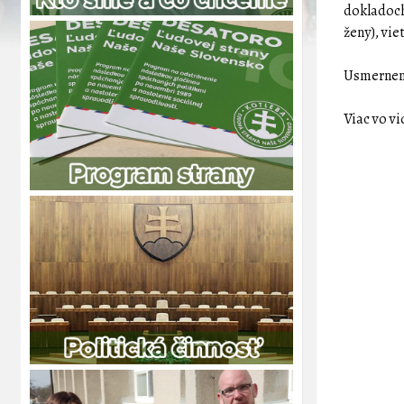
dokladoch
ženy), vie
Usmernen
Viac vo vi