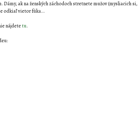
. Dámy, ak na ženských záchodoch stretnete mužov (mysliacich si,
te odkiaľ vietor fúka…
ie nájdete
tu
.
deu: