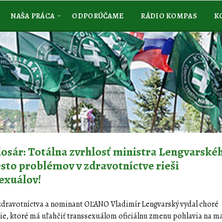
NAŠA PRÁCA
ODPORÚČAME
RÁDIO KOMPAS
K
losár: Totálna zvrhlosť ministra Lengvarské
to problémov v zdravotníctve rieši
exuálov!
zdravotníctva a nominant OĽANO Vladimír Lengvarský vydal choré
e, ktoré má uľahčiť transsexuálom oficiálnu zmenu pohlavia na ma