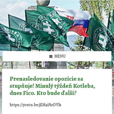
Preskočiť
Preskočiť
Preskočiť
Preskočiť
олимп казино
na
na
na
na
obsah
ľavý
pravý
pätičku
panel
panel
MENU
Prenasledovanie opozície sa
stupňuje! Minulý týždeň Kotleba,
dnes Fico. Kto bude ďalší?
https://youtu.be/jEH4iHeDVls