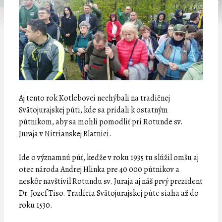
Aj tento rok Kotlebovci nechýbali na tradičnej
Svätojurajskej púti, kde sa pridali k ostatným
pútnikom, aby sa mohli pomodliť pri Rotunde sv.
Juraja v Nitrianskej Blatnici.
Ide o významnú púť, keďže v roku 1935 tu slúžil omšu aj
otec národa Andrej Hlinka pre 40 000 pútnikov a
neskôr navštívil Rotundu sv. Juraja aj náš prvý prezident
Dr. Jozef Tiso. Tradícia Svätojurajskej púte siaha až do
roku 1530.