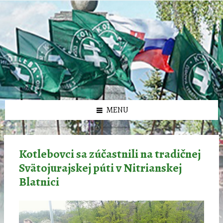
Preskočiť
Preskočiť
Preskočiť
Preskočiť
олимп казино
na
na
na
na
obsah
ľavý
pravý
pätičku
panel
panel
MENU
Kotlebovci sa zúčastnili na tradičnej
Svätojurajskej púti v Nitrianskej
Blatnici