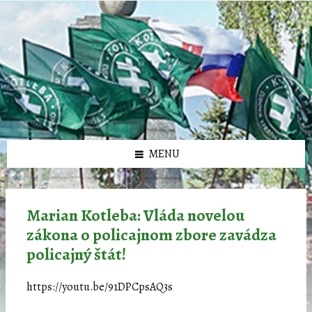
Preskočiť
Preskočiť
Preskočiť
Preskočiť
олимп казино
na
na
na
na
obsah
ľavý
pravý
pätičku
panel
panel
MENU
Marian Kotleba: Vláda novelou
zákona o policajnom zbore zavádza
policajný štát!
https://youtu.be/91DPCpsAQ3s