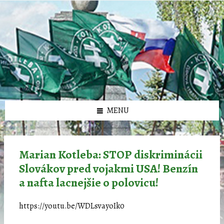
Preskočiť
Preskočiť
Preskočiť
Preskočiť
олимп казино
na
na
na
na
obsah
ľavý
pravý
pätičku
panel
panel
MENU
Marian Kotleba: STOP diskriminácii
Slovákov pred vojakmi USA! Benzín
a nafta lacnejšie o polovicu!
https://youtu.be/WDLsvayoIk0