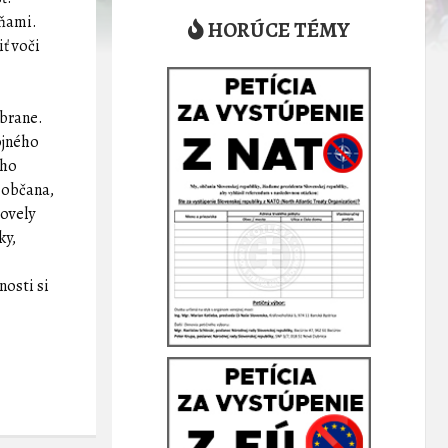
aňami.
HORÚCE TÉMY
ť voči
zbrane.
ojného
ého
 občana,
novely
ky,
nosti si