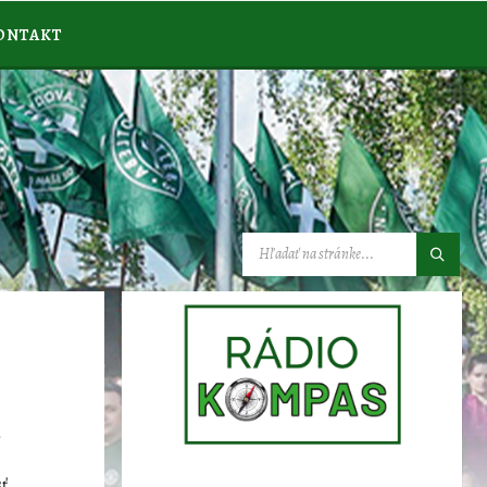
ONTAKT
VYHĽADÁVANIE:
a
ť.