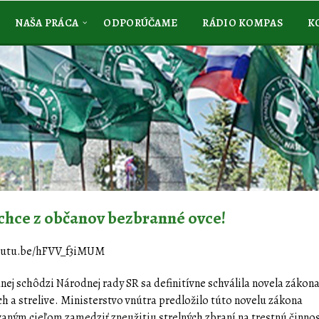
NAŠA PRÁCA
ODPORÚČAME
RÁDIO KOMPAS
K
chce z občanov bezbranné ovce!
youtu.be/hFVV_f3iMUM
nej schôdzi Národnej rady SR sa definitívne schválila novela zákon
ch a strelive. Ministerstvo vnútra predložilo túto novelu zákona
vaným cieľom zamedziť zneužitiu strelných zbraní na trestnú činnos