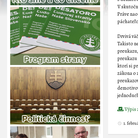
V skutočn
Práve nao
páchateľo
Drvivá vä
Takisto n
preukazu,
preukazu 
ktorí si p
zákona o z
preukazov
demotivov
jednoduch
Výpis 
1. febr