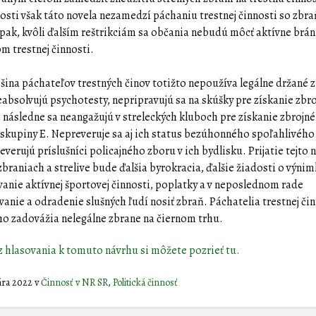
osti však táto novela nezamedzí páchaniu trestnej činnosti so zbr
pak, kvôli ďalším reštrikciám sa občania nebudú môcť aktívne bráni
m trestnej činnosti.
čšina páchateľov trestných činov totižto nepoužíva legálne držané 
eabsolvujú psychotesty, nepripravujú sa na skúšky pre získanie zbr
 následne sa neangažujú v streleckých kluboch pre získanie zbrojn
skupiny E. Nepreveruje sa aj ich status bezúhonného spoľahlivého
reverujú príslušníci policajného zboru v ich bydlisku. Prijatie tejto 
braniach a strelive bude ďalšia byrokracia, ďalšie žiadosti o výnim
anie aktívnej športovej činnosti, poplatky a v neposlednom rade
anie a odradenie slušných ľudí nosiť zbraň. Páchatelia trestnej čin
o zadovážia nelegálne zbrane na čiernom trhu.
z hlasovania k tomuto návrhu si môžete pozrieť tu.
uára 2022
v
Činnosť v NR SR
,
Politická činnosť