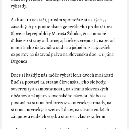
výhrady.
A ak ani to nestačí, prosím spomeňte si na tých 35
zásadných pripomienkach generálneho prokurátora
Slovenskej republiky Maroša Žilinku, či na mnohé
ďalšie zo strany odbornej aj laickej verejnosti, napr. od
emeritného ústavného sudcu a jedného z najväčších
expertov na ústavné právo na Slovensku doc. Dr. Jána
Drgonca.
Dnes si každý z nás môže vybrať len z dvoch možností:
Buď sa postaví na stranu Slovenska, jeho slobody,
suverenity a samostatnosti, na stranu slovenských
občanov a záujmov slovenského národa. Alebo sa
postaví na stranu hrdlorezov z americkej armády, na
stranu amerických svetovládcov, na stranu cudzích
záujmov a cudzích vojsk a stane sa vlastizradcom.