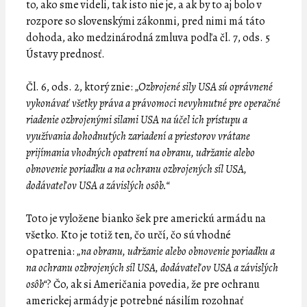
to, ako sme videli, tak isto nie je, a ak by to aj bolo v
rozpore so slovenskými zákonmi, pred nimi má táto
dohoda, ako medzinárodná zmluva podľa čl. 7, ods. 5
Ústavy prednosť.
Čl. 6, ods. 2, ktorý znie:
„Ozbrojené sily USA sú oprávnené
vykonávať všetky práva a právomoci nevyhnutné pre operačné
riadenie ozbrojenými silami USA na účel ich prístupu a
využívania dohodnutých zariadení a priestorov vrátane
prijímania vhodných opatrení na obranu, udržanie alebo
obnovenie poriadku a na ochranu ozbrojených síl USA,
dodávateľov USA a závislých osôb.“
Toto je vyložene bianko šek pre americkú armádu na
všetko. Kto je totiž ten, čo určí, čo sú vhodné
opatrenia:
„na obranu, udržanie alebo obnovenie poriadku a
na ochranu ozbrojených síl USA, dodávateľov USA a závislých
osôb“
? Čo, ak si Američania povedia, že pre ochranu
americkej armády je potrebné násilím rozohnať