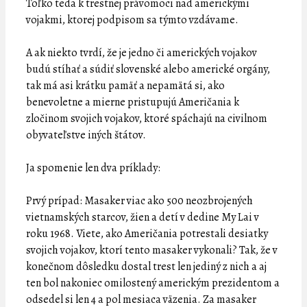
Toľko teda k trestnej právomoci nad americkými
vojakmi, ktorej podpisom sa týmto vzdávame.
A ak niekto tvrdí, že je jedno či amerických vojakov
budú stíhať a súdiť slovenské alebo americké orgány,
tak má asi krátku pamäť a nepamätá si, ako
benevoletne a mierne pristupujú Američania k
zločinom svojich vojakov, ktoré spáchajú na civilnom
obyvateľstve iných štátov.
Ja spomenie len dva príklady:
Prvý prípad: Masaker viac ako 500 neozbrojených
vietnamských starcov, žien a detí v dedine My Lai v
roku 1968. Viete, ako Američania potrestali desiatky
svojich vojakov, ktorí tento masaker vykonali? Tak, že v
konečnom dôsledku dostal trest len jediný z nich a aj
ten bol nakoniec omilostený americkým prezidentom a
odsedel si len 4 a pol mesiaca väzenia. Za masaker