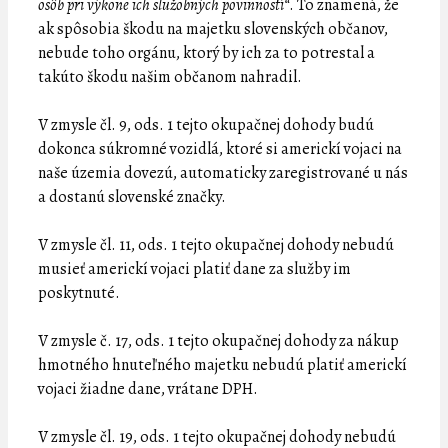
osôb pri výkone ich služobných povinností“
. To znamená, že
ak spôsobia škodu na majetku slovenských občanov,
nebude toho orgánu, ktorý by ich za to potrestal a
takúto škodu našim občanom nahradil.
V zmysle čl. 9, ods. 1 tejto okupačnej dohody budú
dokonca súkromné vozidlá, ktoré si americkí vojaci na
naše územia dovezú, automaticky zaregistrované u nás
a dostanú slovenské značky.
V zmysle čl. 11, ods. 1 tejto okupačnej dohody nebudú
musieť americkí vojaci platiť dane za služby im
poskytnuté.
V zmysle č. 17, ods. 1 tejto okupačnej dohody za nákup
hmotného hnuteľného majetku nebudú platiť americkí
vojaci žiadne dane, vrátane DPH.
V zmysle čl. 19, ods. 1 tejto okupačnej dohody nebudú