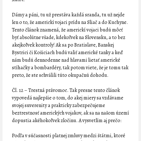
Dámy a páni, tu už prestáva každá sranda, tu už nejde
len o to, že americkí vojaci prídu na Sliač a do Kuchyne.
Tento článok znamená, že americkí vojaci budú môcť
byť absolútne všade, kdekoľvek na Slovensku, a to bez
akejkoľvek kontroly! Ak sa po Bratislave, Banskej
Bystrici či Košiciach budú valiť americké tanky a keď
nám budú dennodenne nad hlavami lietať americké
stíhačky a bombardéry, tak potom viete, že je tomu tak
preto, že ste schválili túto okupačnú dohodu.
Čl. 12 – Trestná právomoc. Tak presne tento článok
vypovedá najlepšie o tom, do akej miery sa vzdávame
svojej suverenity a prakticky zabezpečujeme
beztrestnosť amerických vojakov, ak sa na našom území
dopustia akéhokoľvek zločinu. A vysvetlím aj prečo:
Podľa v súčasnosti platnej zmluvy medzi štátmi, ktoré