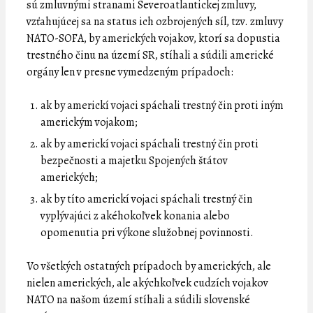
sú zmluvnými stranami Severoatlantickej zmluvy,
vzťahujúcej sa na status ich ozbrojených síl, tzv. zmluvy
NATO-SOFA, by amerických vojakov, ktorí sa dopustia
trestného činu na území SR, stíhali a súdili americké
orgány len v presne vymedzeným prípadoch:
ak by americkí vojaci spáchali trestný čin proti iným
americkým vojakom;
ak by americkí vojaci spáchali trestný čin proti
bezpečnosti a majetku Spojených štátov
amerických;
ak by títo americkí vojaci spáchali trestný čin
vyplývajúci z akéhokoľvek konania alebo
opomenutia pri výkone služobnej povinnosti.
Vo všetkých ostatných prípadoch by amerických, ale
nielen amerických, ale akýchkoľvek cudzích vojakov
NATO na našom území stíhali a súdili slovenské