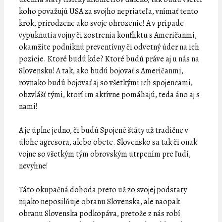
koho považujú USA za svojho nepriateľa, vnímať tento
krok, prirodzene ako svoje ohrozenie! A v prípade
vypuknutia vojny či zostrenia konfliktu s Američanmi,
okamžite podniknú preventívny či odvetný úder na ich
pozície. Ktoré budú kde? Ktoré budú práve aj u nás na
Slovensku! A tak, ako budú bojovať s Američanmi,
rovnako budú bojovať aj so všetkými ich spojencami,
obzvlášť tými, ktorí im aktívne pomáhajú, teda áno aj s
nami!
A je úplne jedno, či budú Spojené štáty už tradične v
úlohe agresora, alebo obete. Slovensko sa tak či onak
vojne so všetkým tým obrovským utrpením pre ľudí,
nevyhne!
Táto okupačná dohoda preto už zo svojej podstaty
nijako neposilňuje obranu Slovenska, ale naopak
obranu Slovenska podkopáva, pretože z nás robí