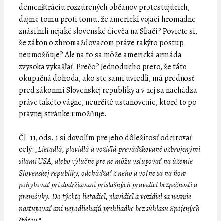
demonštráciu rozzúrených občanov protestujúcich,
dajme tomu proti tomu, že americkí vojaci hromadne
znásilnili nejaké slovenské dievča na Sliači? Poviete si,
že zákon o zhromažďovacom práve takýto postup
neumožňuje? Ale na to sa môže americká armáda
zvysoka vykašľať! Prečo? Jednoducho preto, že táto
okupačná dohoda, ako ste sami uviedli, má prednosť
pred zákonmi Slovenskej republiky a v nej sa nachádza
práve takéto vágne, neurčité ustanovenie, ktoré to po
právnej stránke umožňuje.
Čl. 11, ods. 1 si dovolím pre jeho dôležitosť odcitovať
celý:
„Lietadlá, plavidlá a vozidlá prevádzkované ozbrojenými
silami USA, alebo výlučne pre ne môžu vstupovať na územie
Slovenskej republiky, odchádzať z neho a voľne sa na ňom
pohybovať pri dodržiavaní príslušných pravidiel bezpečnosti a
premávky. Do týchto lietadiel, plavidiel a vozidiel sa nesmie
nastupovať ani nepodliehajú prehliadke bez súhlasu Spojených
štátov.“