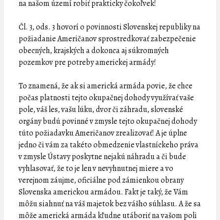
na našom území robiť prakticky čokoľvek!
Čl. 3, ods. 3 hovorí o povinnosti Slovenskej republiky na
požiadanie Američanov sprostredkovať zabezpečenie
obecných, krajských a dokonca aj súkromných
pozemkov pre potreby americkej armády!
To znamená, že ak si americká armáda povie, že chce
počas platnosti tejto okupačnej dohody využívať vaše
pole, váš les, vašu lúku, dvor či záhradu, slovenské
orgány budú povinné v zmysle tejto okupačnej dohody
túto požiadavku Američanov zrealizovať! A je úplne
jedno či vám za takéto obmedzenie vlastníckeho práva
v zmysle Ústavy poskytne nejakú náhradu a či bude
vyhlasovať, že to je len v nevyhnutnej miere a vo
verejnom záujme, oficiálne pod zámienkou obrany
Slovenska americkou armádou. Fakt je taký, že Vám
môžu siahnuť na váš majetok bez vášho súhlasu. A že sa
môže americká armáda kľudne utáboriť na vašom poli