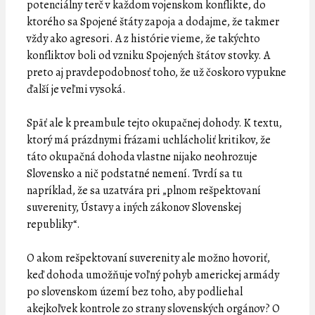
potenciálny terč v každom vojenskom konflikte, do
ktorého sa Spojené štáty zapoja a dodajme, že takmer
vždy ako agresori. A z histórie vieme, že takýchto
konfliktov boli od vzniku Spojených štátov stovky. A
preto aj pravdepodobnosť toho, že už čoskoro vypukne
ďalší je veľmi vysoká.
Späť ale k preambule tejto okupačnej dohody. K textu,
ktorý má prázdnymi frázami uchlácholiť kritikov, že
táto okupačná dohoda vlastne nijako neohrozuje
Slovensko a nič podstatné nemení. Tvrdí sa tu
napríklad, že sa uzatvára pri „plnom rešpektovaní
suverenity, Ústavy a iných zákonov Slovenskej
republiky“.
O akom rešpektovaní suverenity ale možno hovoriť,
keď dohoda umožňuje voľný pohyb americkej armády
po slovenskom území bez toho, aby podliehal
akejkoľvek kontrole zo strany slovenských orgánov? O