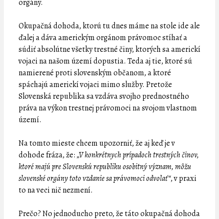
orgány.
Okupačná dohoda, ktorú tu dnes máme na stole ide ale
ďalej a dáva americkým orgánom právomoc stíhať a
súdiť absolútne všetky trestné činy, ktorých sa americkí
vojaci na našom území dopustia. Teda aj tie, ktoré sú
namierené proti slovenským občanom, a ktoré
spáchajú americkí vojaci mimo služby. Pretože
Slovenská republika sa vzdáva svojho prednostného
práva na výkon trestnej právomoci na svojom vlastnom
území.
Na tomto mieste chcem upozorniť, že aj keď je v
dohode fráza, že:
„V konkrétnych prípadoch trestných činov,
ktoré majú pre Slovenskú republiku osobitný význam, môžu
slovenské orgány toto vzdanie sa právomoci odvolať“
, v praxi
to na veci nič nezmení.
Prečo? No jednoducho preto, že táto okupačná dohoda