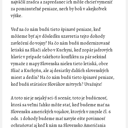
najväčší zradca a zapredanec ich môže chcieť vymeniť
za pominuteľné peniaze, nech by boli v akejkoľvek
výške.
Veď na čo nám budú tieto špinavé peniaze, keď
môžeme byť aj v dôsledku uzavretia tejto dohody
zavlečení do vojny? Na čo nám budú modernizované
letiská na Sliači alebo v Kuchyni, keď zopár jadrových
hlavíc v prípade takéhoto konfliktu za pár sekúnd
vymaže z mapy Slovenska nielen tieto letiská, obce
Sliač a Kuchyňu, ale aj desiatky ďalších slovenských
miest a dedín? Na čo nám budú tieto špinavé peniaze,
keď budú státisíce Slovákov mŕtvych? Uvažujte!
A toto nie je nejaký sci-fi scenár, toto je budúcnosť,
ktorá sa veľmi ľahko môže stať, keď budeme mať na
Slovensku amerických vojakov, ktorých v zmysle čl. 6
ods. 1 dohody budeme mať navyše ešte povinnosť
ochraňovať aj keď k nám na Slovensko Američania