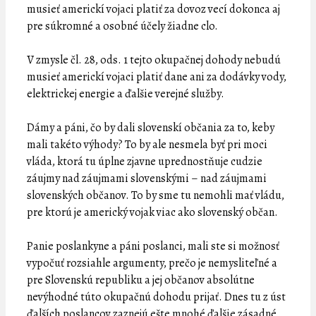
musieť americkí vojaci platiť za dovoz vecí dokonca aj
pre súkromné a osobné účely žiadne clo.
V zmysle čl. 28, ods. 1 tejto okupačnej dohody nebudú
musieť americkí vojaci platiť dane ani za dodávky vody,
elektrickej energie a ďalšie verejné služby.
Dámy a páni, čo by dali slovenskí občania za to, keby
mali takéto výhody? To by ale nesmela byť pri moci
vláda, ktorá tu úplne zjavne uprednostňuje cudzie
záujmy nad záujmami slovenskými – nad záujmami
slovenských občanov. To by sme tu nemohli mať vládu,
pre ktorú je americký vojak viac ako slovenský občan.
Panie poslankyne a páni poslanci, mali ste si možnosť
vypočuť rozsiahle argumenty, prečo je nemysliteľné a
pre Slovenskú republiku a jej občanov absolútne
nevýhodné túto okupačnú dohodu prijať. Dnes tu z úst
ďalších poslancov zaznejú ešte mnohé ďalšie zásadné