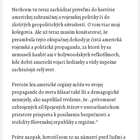
Nechcem tu teraz zachádzať priveľmi do histórie
americkej zahraničnej a vojenskej politiky či do
zložitých geopolitických súvislostí. O tom viac moji
kolegovia. Ale už teraz musím konštatovať, že
preambula tejto okupačnej dohody je čistá americká
vojenská a politická propaganda, za ktorú by sa
nemuseli hanbiť ani v holywoodskych veľkofilmoch,
kde dobrí americkí vojaci hrdinsky a vždy úspešne
zachraňujú celý svet.
Pretože len americké orgány môžu vo svojej
propagande do sveta hlásať také lži a demagogické
nezmysly, ako napríklad tvrdenie, že: „prítomnosť
ozbrojených síl Spojených štátov v euroatlantickom
priestore prispieva k posilneniu bezpečnosti a
stability Slovenskej republiky a regiónu.“
Práve naopak, hovoril som to na námestí pred ľuďmi a