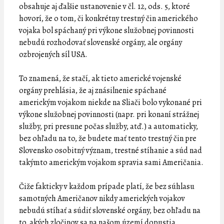
obsahuje aj ďalšie ustanovenie v čl. 12, ods. 5, ktoré
hovorí, že o tom, či konkrétny trestný čin amerického
vojaka bol spáchaný pri výkone služobnej povinnosti
nebudú rozhodovať slovenské orgány, ale orgány
ozbrojených síl USA.
To znamená, že stačí, ak tieto americké vojenské
orgány prehlásia, že aj znásilnenie spáchané
americkým vojakom niekde na Sliači bolo vykonané pri
výkone služobnej povinnosti (napr. pri konaní strážnej
služby, pri presune počas služby, atď.) a automaticky,
bez ohľadu na to, že budete mať tento trestný čin pre
Slovensko osobitný význam, trestné stíhanie a súd nad
takýmto americkým vojakom spravia sami Američania.
Čiže fakticky v každom prípade platí, že bez súhlasu
samotných Američanov nikdy amerických vojakov
nebudú stíhať a súdiť slovenské orgány, bez ohľadu na
to, akých zločinov sa na našom území dopustia.