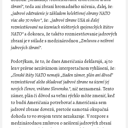
zbraní“
, teda ani zbraní hromadného ničenia, ďalej, že:
„jadrové odstrašenie je základom kolektívnej obrany NATO
viac ako 70 rokov“
, že:
„jadrové zbrane USA sú ďalej
rozmiestňované na územiach niektorých spojeneckých štátov
NATO“
a dokonca, že takéto rozmiestňovanie jadrových
zbraní je v súlade s medzinárodnou
„Zmluvou o nešírení
jadrových zbraní“
.
Podotýkam, že to, že dnes Američania deklarujú, aj to
len v právne nezáväznom interpretačnom vyhlásení, že:
„členské štáty NATO nemajú „žiaden zámer, plán ani dôvod”
rozmiestňovať alebo skladovať jadrové zbrane na území jej
nových členov, vrátane Slovenska.“
, nič neznamená. Tento
zámer, plán či dôvod sa veľmi rýchlo môže zmeniť, keď
to budú Američania potrebovať a Američania sem
jadrové zbrane dovezú, pretože samotná okupačná
dohoda to vo svojom texte nezakazuje. V rozpore s
medzinárodnou zmluvou o nešírení jadrových zbraní