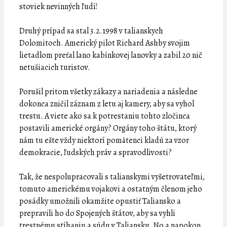
stoviek nevinných ľudí!
Druhý prípad sa stal 3.2.1998 v talianskych
Dolomitoch. Americký pilot Richard Ashby svojim
lietadlom preťal lano kabínkovej lanovky a zabil 20 nič
netušiacich turistov.
Porušil pritom všetky zákazy a nariadenia a následne
dokonca zničil záznam z letu aj kamery, aby sa vyhol
trestu. A viete ako sa k potrestaniu tohto zločinca
postavili americké orgány? Orgány toho štátu, ktorý
nám tu ešte vždy niektorí pomätenci kladú za vzor
demokracie, ľudských práv a spravodlivosti?
Tak, že nespolupracovali s talianskymi vyšetrovateľmi,
tomuto americkému vojakovi a ostatným členom jeho
posádky umožnili okamžite opustiť Taliansko a
prepravili ho do Spojených štátov, aby sa vyhli
trestnému stíhaniu a súdu v Taliansku. No a napokon