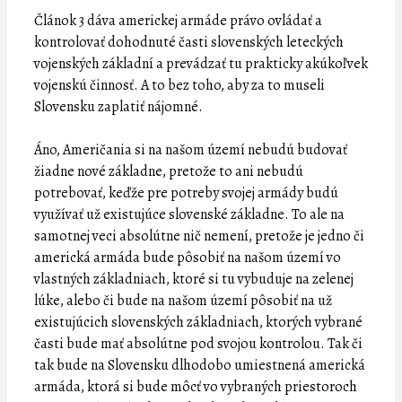
Článok 3 dáva americkej armáde právo ovládať a
kontrolovať dohodnuté časti slovenských leteckých
vojenských základní a prevádzať tu prakticky akúkoľvek
vojenskú činnosť. A to bez toho, aby za to museli
Slovensku zaplatiť nájomné.
Áno, Američania si na našom území nebudú budovať
žiadne nové základne, pretože to ani nebudú
potrebovať, keďže pre potreby svojej armády budú
využívať už existujúce slovenské základne. To ale na
samotnej veci absolútne nič nemení, pretože je jedno či
americká armáda bude pôsobiť na našom území vo
vlastných základniach, ktoré si tu vybuduje na zelenej
lúke, alebo či bude na našom území pôsobiť na už
existujúcich slovenských základniach, ktorých vybrané
časti bude mať absolútne pod svojou kontrolou. Tak či
tak bude na Slovensku dlhodobo umiestnená americká
armáda, ktorá si bude môcť vo vybraných priestoroch