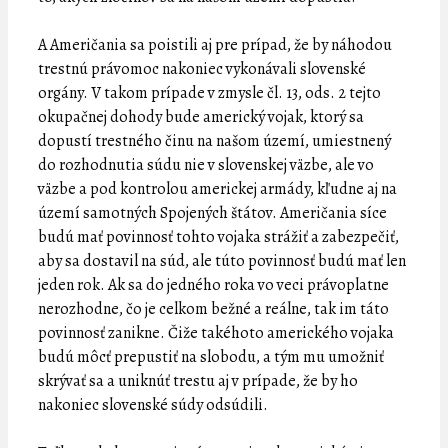
A Američania sa poistili aj pre prípad, že by náhodou
trestnú právomoc nakoniec vykonávali slovenské
orgány. V takom prípade v zmysle čl. 13, ods. 2 tejto
okupačnej dohody bude americký vojak, ktorý sa
dopustí trestného činu na našom území, umiestnený
do rozhodnutia súdu nie v slovenskej väzbe, ale vo
väzbe a pod kontrolou americkej armády, kľudne aj na
území samotných Spojených štátov. Američania síce
budú mať povinnosť tohto vojaka strážiť a zabezpečiť,
aby sa dostavil na súd, ale túto povinnosť budú mať len
jeden rok. Ak sa do jedného roka vo veci právoplatne
nerozhodne, čo je celkom bežné a reálne, tak im táto
povinnosť zanikne. Čiže takéhoto amerického vojaka
budú môcť prepustiť na slobodu, a tým mu umožniť
skrývať sa a uniknúť trestu aj v prípade, že by ho
nakoniec slovenské súdy odsúdili.