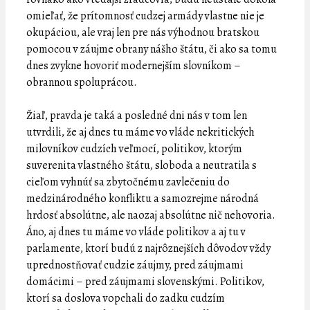
omieľať, že prítomnosť cudzej armády vlastne nie je
okupáciou, ale vraj len pre nás výhodnou bratskou
pomocou v záujme obrany nášho štátu, či ako sa tomu
dnes zvykne hovoriť modernejším slovníkom –
obrannou spoluprácou.
Žiaľ, pravda je taká a posledné dni nás v tom len
utvrdili, že aj dnes tu máme vo vláde nekritických
milovníkov cudzích veľmocí, politikov, ktorým
suverenita vlastného štátu, sloboda a neutratila s
cieľom vyhnúť sa zbytočnému zavlečeniu do
medzinárodného konfliktu a samozrejme národná
hrdosť absolútne, ale naozaj absolútne nič nehovoria.
Áno, aj dnes tu máme vo vláde politikov a aj tu v
parlamente, ktorí budú z najrôznejších dôvodov vždy
uprednostňovať cudzie záujmy, pred záujmami
domácimi – pred záujmami slovenskými. Politikov,
ktorí sa doslova vopchali do zadku cudzím