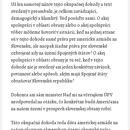
Už len samotný názov tejto okupačnej dohody a text
uvedený v preambule, je celkom zavádzajúci,
demagogický a klamlivý. Veď posúďte sami: O akej
spolupráci v oblasti obrany alebo o akej spolupráci
vôbec môžeme hovoriť v situácii, keď na jednej strane
sú v tejto dohode samé práva pre americkú armádu na
Slovensku, ale naopak žiadne práva pre slovenské
ozbrojené sily na území Spojených štátov? O akej
spolupráci v oblasti obrany je tu reč, keď v tejto
dohode nie je uvedený ani jeden konkrétny záväzok,
povinnosť alebo spôsob, akým majú Spojené štáty
obraňovať Slovenskú republiku?
Dokonca ani sám minister Naď mi na včerajšom ÚPV
neodpovedal na otázku, čo konkrétne budú Američania
na našom území v prospech slovenskej obrany robiť.
Táto okupačná dohoda teda dáva americkej armáde na
našom vlastnom slovenskom území obrovské práva,