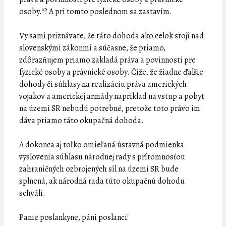
osoby.“? A pri tomto poslednom sa zastavím.
Vy sami priznávate, že táto dohoda ako celok stojí nad
slovenskými zákonmi a súčasne, že priamo,
zdôrazňujem priamo zakladá práva a povinnosti pre
fyzické osoby a právnické osoby. Čiže, že žiadne ďalšie
dohody či súhlasy na realizáciu práva amerických
vojakov a americkej armády napríklad na vstup a pobyt
na území SR nebudú potrebné, pretože toto právo im
dáva priamo táto okupačná dohoda.
A dokonca aj toľko omieľaná ústavná podmienka
vyslovenia súhlasu národnej rady s prítomnosťou
zahraničných ozbrojených síl na území SR bude
splnená, ak národná rada túto okupačnú dohodu
schváli.
Panie poslankyne, páni poslanci!