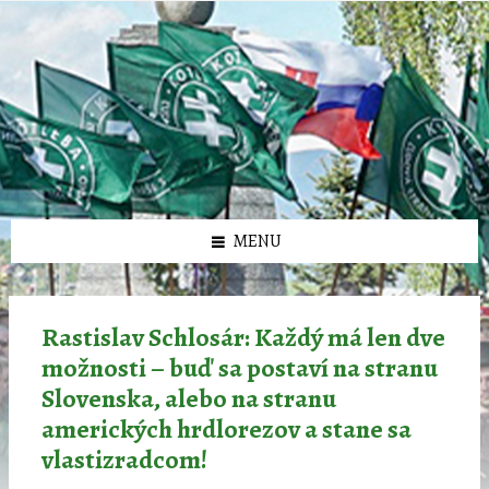
Preskočiť
Preskočiť
Preskočiť
Preskočiť
олимп казино
na
na
na
na
obsah
ľavý
pravý
pätičku
panel
panel
MENU
Rastislav Schlosár: Každý má len dve
možnosti – buď sa postaví na stranu
Slovenska, alebo na stranu
amerických hrdlorezov a stane sa
vlastizradcom!