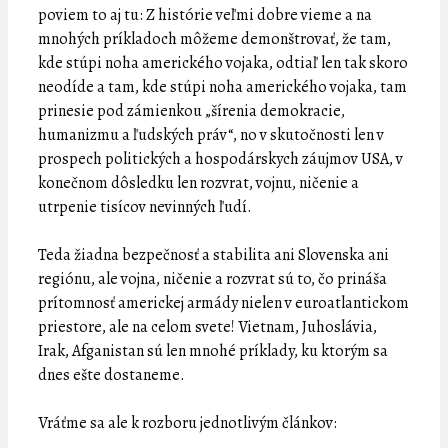
poviem to aj tu: Z histórie veľmi dobre vieme a na
mnohých príkladoch môžeme demonštrovať, že tam,
kde stúpi noha amerického vojaka, odtiaľ len tak skoro
neodíde a tam, kde stúpi noha amerického vojaka, tam
prinesie pod zámienkou „šírenia demokracie,
humanizmu a ľudských práv“, no v skutočnosti len v
prospech politických a hospodárskych záujmov USA, v
konečnom dôsledku len rozvrat, vojnu, ničenie a
utrpenie tisícov nevinných ľudí.
Teda žiadna bezpečnosť a stabilita ani Slovenska ani
regiónu, ale vojna, ničenie a rozvrat sú to, čo prináša
prítomnosť americkej armády nielen v euroatlantickom
priestore, ale na celom svete! Vietnam, Juhoslávia,
Irak, Afganistan sú len mnohé príklady, ku ktorým sa
dnes ešte dostaneme.
Vráťme sa ale k rozboru jednotlivým článkov: