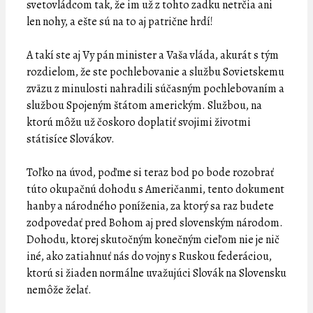
svetovládcom tak, že im už z tohto zadku netrčia ani
len nohy, a ešte sú na to aj patrične hrdí!
A takí ste aj Vy pán minister a Vaša vláda, akurát s tým
rozdielom, že ste pochlebovanie a službu Sovietskemu
zväzu z minulosti nahradili súčasným pochlebovaním a
službou Spojeným štátom americkým. Službou, na
ktorú môžu už čoskoro doplatiť svojimi životmi
státisíce Slovákov.
Toľko na úvod, poďme si teraz bod po bode rozobrať
túto okupačnú dohodu s Američanmi, tento dokument
hanby a národného poníženia, za ktorý sa raz budete
zodpovedať pred Bohom aj pred slovenským národom.
Dohodu, ktorej skutočným konečným cieľom nie je nič
iné, ako zatiahnuť nás do vojny s Ruskou federáciou,
ktorú si žiaden normálne uvažujúci Slovák na Slovensku
nemôže želať.