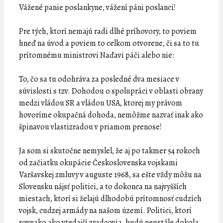
Vážené panie poslankyne, vážení páni poslanci!
Pre tých, ktorí nemajú radi dlhé príhovory, to poviem
hneď na úvod a poviem to celkom otvorene, či sa to tu
prítomnému ministrovi Naďavi páči alebo nie:
To, čo sa tu odohráva za posledné dva mesiace v
súvislosti s tzv. Dohodou o spolupráci v oblasti obrany
medzi vládou SR a vládou USA, ktorej my právom
hovoríme okupačná dohoda, nemôžme nazvať inak ako
špinavou vlastizradou v priamom prenose!
Ja som si skutočne nemyslel, že aj po takmer 54 rokoch
od začiatku okupácie Československa vojskami
Varšavskej zmluvy v auguste 1968, sa ešte vždy môžu na
Slovensku nájsť politici, a to dokonca na najvyšších
miestach, ktorí si želajú dlhodobú prítomnosť cudzích
vojsk, cudzej armády na našom území. Politici, ktorí
rovnako ako vtedajší zradcovia, budú neustále dokola