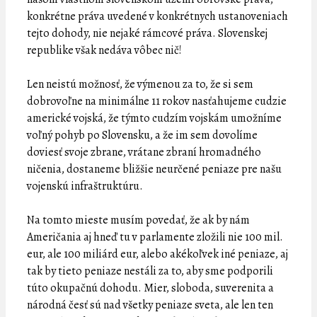
konkrétne práva uvedené v konkrétnych ustanoveniach
tejto dohody, nie nejaké rámcové práva. Slovenskej
republike však nedáva vôbec nič!
Len neistú možnosť, že výmenou za to, že si sem
dobrovoľne na minimálne 11 rokov nasťahujeme cudzie
americké vojská, že týmto cudzím vojskám umožníme
voľný pohyb po Slovensku, a že im sem dovolíme
doviesť svoje zbrane, vrátane zbraní hromadného
ničenia, dostaneme bližšie neurčené peniaze pre našu
vojenskú infraštruktúru.
Na tomto mieste musím povedať, že ak by nám
Američania aj hneď tu v parlamente zložili nie 100 mil.
eur, ale 100 miliárd eur, alebo akékoľvek iné peniaze, aj
tak by tieto peniaze nestáli za to, aby sme podporili
túto okupačnú dohodu. Mier, sloboda, suverenita a
národná česť sú nad všetky peniaze sveta, ale len ten