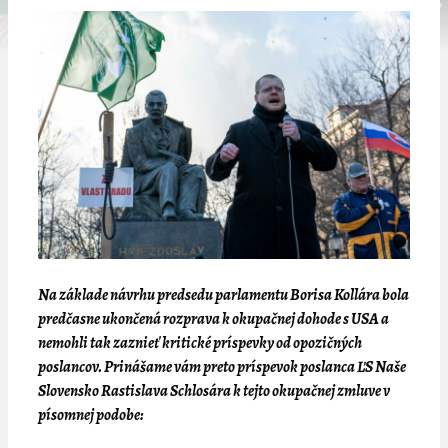
Na základe návrhu predsedu parlamentu Borisa Kollára bola
predčasne ukončená rozprava k okupačnej dohode s USA a
nemohli tak zaznieť kritické príspevky od opozičných
poslancov. Prinášame vám preto príspevok poslanca ĽS Naše
Slovensko Rastislava Schlosára k tejto okupačnej zmluve v
písomnej podobe: