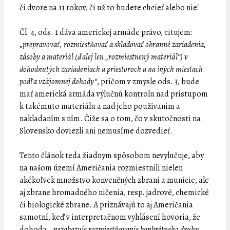
či dvore na 11 rokov, či už to budete chcieť alebo nie!
Čl. 4, ods. 1 dáva americkej armáde právo, citujem:
„prepravovať, rozmiestňovať a skladovať obranné zariadenia,
zásoby a materiál (ďalej len „rozmiestnený materiál“) v
dohodnutých zariadeniach a priestoroch a na iných miestach
podľa vzájomnej dohody“
, pričom v zmysle ods. 3, bude
mať americká armáda výlučnú kontrolu nad prístupom
k takémuto materiálu a nad jeho používaním a
nakladaním s ním. Čiže sa o tom, čo v skutočnosti na
Slovensko doviezli ani nemusíme dozvedieť.
Tento článok teda žiadnym spôsobom nevylučuje, aby
na našom území Američania rozmiestnili nielen
akékoľvek množstvo konvenčných zbraní a munície, ale
aj zbrane hromadného ničenia, resp. jadrové, chemické
či biologické zbrane. A priznávajú to aj Američania
samotní, keď v interpretačnom vyhlásení hovoria, že
dohoda:
„nezakazuje rozmiestňovanie konkrétneho druhu