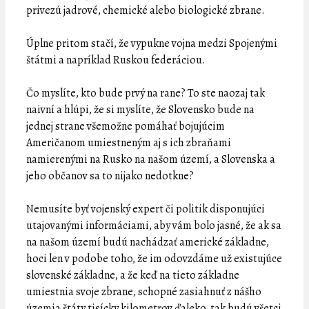
privezú jadrové, chemické alebo biologické zbrane.
Úplne pritom stačí, že vypukne vojna medzi Spojenými
štátmi a napríklad Ruskou federáciou.
Čo myslíte, kto bude prvý na rane? To ste naozaj tak
naivní a hlúpi, že si myslíte, že Slovensko bude na
jednej strane všemožne pomáhať bojujúcim
Američanom umiestneným aj s ich zbraňami
namierenými na Rusko na našom území, a Slovenska a
jeho občanov sa to nijako nedotkne?
Nemusíte byť vojenský expert či politik disponujúci
utajovanými informáciami, aby vám bolo jasné, že ak sa
na našom území budú nachádzať americké základne,
hoci len v podobe toho, že im odovzdáme už existujúce
slovenské základne, a že keď na tieto základne
umiestnia svoje zbrane, schopné zasiahnuť z nášho
územia štáty tisícky kilometrov ďaleko, tak budú všetci