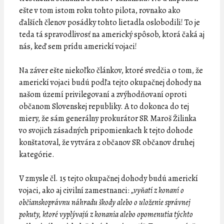
ešte v tom istom roku tohto pilota, rovnako ako
ďalších členov posádky tohto lietadla oslobodili! To je
teda tá spravodlivosť na americký spôsob, ktorá čaká aj
nás, keď sem prídu americkí vojaci!
Na záver ešte niekoľko článkov, ktoré svedčia o tom, že
americkí vojaci budú podľa tejto okupačnej dohody na
našom území privilegovaní a zvýhodňovaní oproti
občanom Slovenskej republiky. A to dokonca do tej
miery, že sám generálny prokurátor SR Maroš Žilinka
vo svojich zásadných pripomienkach k tejto dohode
konštatoval, že vytvára z občanov SR občanov druhej
kategórie.
V zmysle čl. 15 tejto okupačnej dohody budú americkí
vojaci, ako aj civilní zamestnanci:
„vyňatí z konaní o
občianskoprávnu náhradu škody alebo o uloženie správnej
pokuty, ktoré vyplývajú z konania alebo opomenutia týchto