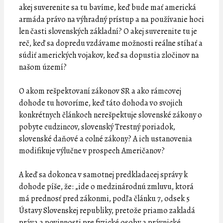
akej suverenite sa tu bavíme, keď bude mať americká
armáda právo na výhradný prístup a na používanie hoci
len časti slovenských základní? O akej suverenite tu je
reč, keď sa dopredu vzdávame možnosti reálne stíhať a
súdiť amerických vojakov, keď sa dopustia zločinov na
našom území?
O akom rešpektovaní zákonov SR a ako rámcovej
dohode tu hovoríme, keď táto dohoda vo svojich
konkrétnych článkoch nerešpektuje slovenské zákony o
pobyte cudzincov, slovenský Trestný poriadok,
slovenské daňové a colné zákony? A ich ustanovenia
modifikuje výlučne v prospech Američanov?
A keď sa dokonca v samotnej predkladacej správy k
dohode píše, že: „ide o medzinárodnú zmluvu, ktorá
má prednosť pred zákonmi, podľa článku 7, odsek 5
Ústavy Slovenskej republiky, pretože priamo zakladá
práva a povinnosti pre fyzické osoby a právnické