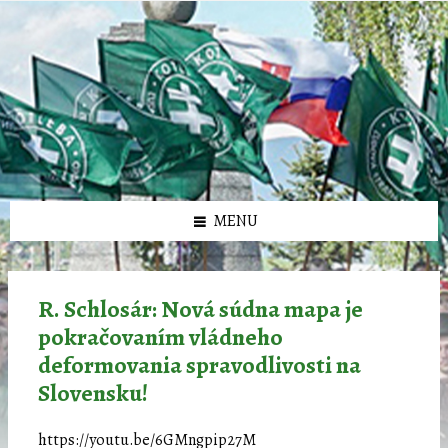
Preskočiť
Preskočiť
Preskočiť
Preskočiť
олимп казино
na
na
na
na
obsah
ľavý
pravý
pätičku
panel
panel
MENU
R. Schlosár: Nová súdna mapa je
pokračovaním vládneho
deformovania spravodlivosti na
Slovensku!
https://youtu.be/6GMngpip27M