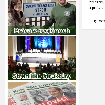
predstavi
a pridele
15. jan