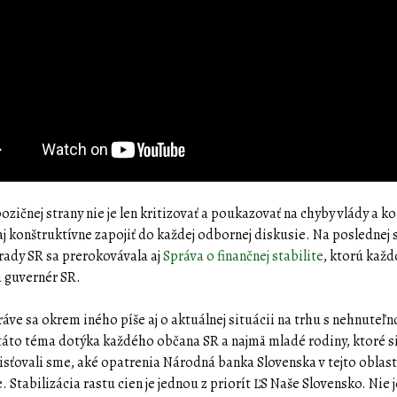
zičnej strany nie je len kritizovať a poukazovať na chyby vlády a koa
 aj konštruktívne zapojiť do každej odbornej diskusie. Na poslednej
rady SR sa prerokovávala aj
Správa o finančnej stabilite
, ktorú kaž
 guvernér SR.
ráve sa okrem iného píše aj o aktuálnej situácii na trhu s nehnuteľ
táto téma dotýka každého občana SR a najmä mladé rodiny, ktoré s
zisťovali sme, aké opatrenia Národná banka Slovenska v tejto oblast
. Stabilizácia rastu cien je jednou z priorít ĽS Naše Slovensko. Nie 