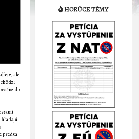
HORÚCE TÉMY
lície, ale
 schôdzi
doročne do
nosťami.
i hľadajú
i
je predsa