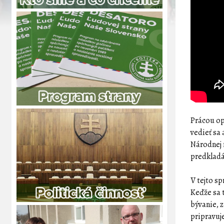
Prácou opo
vedieť sa
Národnej 
predkladá
V tejto sp
Keďže sa 
bývanie, 
pripravuje