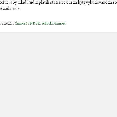
teľné, aby mladí ľudia platili státisíce eur za byty vybudované za s
né zadarmo.
uára 2022
v
Činnosť v NR SR
,
Politická činnosť