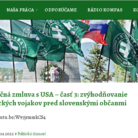
NAŠA PRÁCA
ODPORÚČAME
RÁDIO KOMPAS
K
ná zmluva s USA – časť 3: zvýhodňovanie
ckých vojakov pred slovenskými občanmi
youtu.be/W97jrmmkCS4
uára 2022
v
Politická činnosť