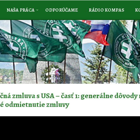
NAŠA PRÁCA
ODPORÚČAME
RÁDIO KOMPAS
K
ná zmluva s USA – časť 1: generálne dôvody
é odmietnutie zmluvy