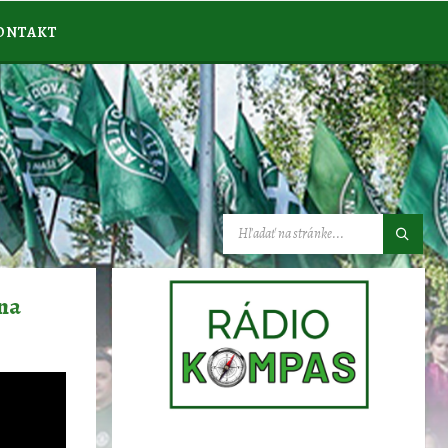
ONTAKT
VYHĽADÁVANIE:
 na