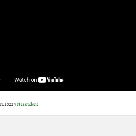
uára 2022
v
Nezaradené