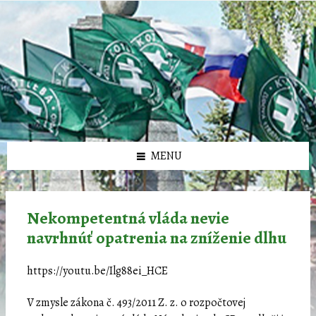
Preskočiť
Preskočiť
Preskočiť
Preskočiť
олимп казино
na
na
na
na
obsah
ľavý
pravý
pätičku
panel
panel
MENU
Nekompetentná vláda nevie
navrhnúť opatrenia na zníženie dlhu
https://youtu.be/Ilg88ei_HCE
V zmysle zákona č. 493/2011 Z. z. o rozpočtovej