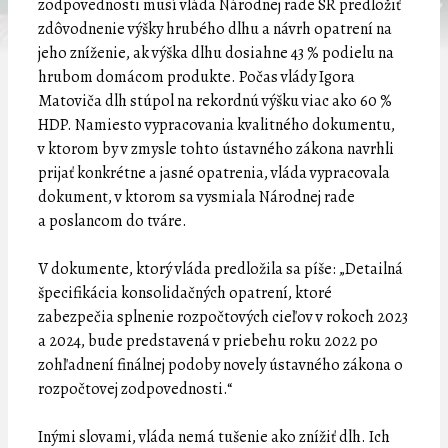
zodpovednosti musí vláda Národnej rade SR predložiť
zdôvodnenie výšky hrubého dlhu a návrh opatrení na
jeho zníženie, ak výška dlhu dosiahne 43 % podielu na
hrubom domácom produkte. Počas vlády Igora
Matoviča dlh stúpol na rekordnú výšku viac ako 60 %
HDP. Namiesto vypracovania kvalitného dokumentu,
v ktorom by v zmysle tohto ústavného zákona navrhli
prijať konkrétne a jasné opatrenia, vláda vypracovala
dokument, v ktorom sa vysmiala Národnej rade
a poslancom do tváre.
V dokumente, ktorý vláda predložila sa píše: „Detailná
špecifikácia konsolidačných opatrení, ktoré
zabezpečia splnenie rozpočtových cieľov v rokoch 2023
a 2024, bude predstavená v priebehu roku 2022 po
zohľadnení finálnej podoby novely ústavného zákona o
rozpočtovej zodpovednosti.“
Inými slovami, vláda nemá tušenie ako znížiť dlh. Ich