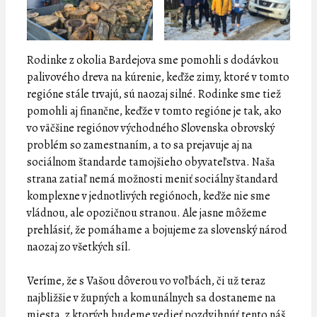
Rodinke z okolia Bardejova sme pomohli s dodávkou
palivového dreva na kúrenie, keďže zimy, ktoré v tomto
regióne stále trvajú, sú naozaj silné. Rodinke sme tiež
pomohli aj finančne, keďže v tomto regióne je tak, ako
vo väčšine regiónov východného Slovenska obrovský
problém so zamestnaním, a to sa prejavuje aj na
sociálnom štandarde tamojšieho obyvateľstva. Naša
strana zatiaľ nemá možnosti meniť sociálny štandard
komplexne v jednotlivých regiónoch, keďže nie sme
vládnou, ale opozičnou stranou. Ale jasne môžeme
prehlásiť, že pomáhame a bojujeme za slovenský národ
naozaj zo všetkých síl.
Veríme, že s Vašou dôverou vo voľbách, či už teraz
najbližšie v župných a komunálnych sa dostaneme na
miesta, z ktorých budeme vedieť pozdvihnúť tento náš