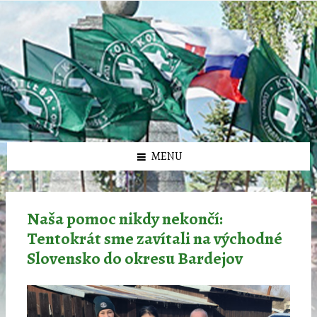
Preskočiť
Preskočiť
Preskočiť
Preskočiť
олимп казино
na
na
na
na
obsah
ľavý
pravý
pätičku
panel
panel
MENU
Naša pomoc nikdy nekončí:
Tentokrát sme zavítali na východné
Slovensko do okresu Bardejov