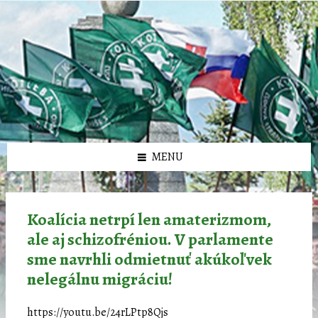
Preskočiť
Preskočiť
Preskočiť
Preskočiť
олимп казино
na
na
na
na
obsah
ľavý
pravý
pätičku
panel
panel
MENU
Koalícia netrpí len amaterizmom,
ale aj schizofréniou. V parlamente
sme navrhli odmietnuť akúkoľvek
nelegálnu migráciu!
https://youtu.be/24rLPtp8Qjs