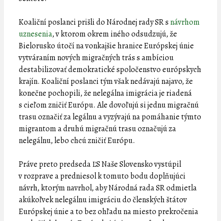
Koaliční poslanci prišli do Národnej rady SR s
návrhom
uznesenia
, v ktorom okrem iného odsudzujú, že
Bielorusko útočí na vonkajšie hranice Európskej únie
vytváraním nových migračných trás s ambíciou
destabilizovať demokratické spoločenstvo európskych
krajín. Koaliční poslanci tým však nedávajú najavo, že
konečne pochopili, že nelegálna imigrácia je riadená
s cieľom zničiť Európu. Ale dovoľujú si jednu migračnú
trasu označiť za legálnu a vyzývajú na pomáhanie týmto
migrantom a druhú migračnú trasu označujú za
nelegálnu, lebo chcú zničiť Európu.
Práve preto predseda ĽS Naše Slovensko vystúpil
v rozprave a predniesol k tomuto bodu doplňujúci
návrh, ktorým navrhol, aby Národná rada SR odmietla
akúkoľvek nelegálnu imigráciu do členských štátov
Európskej únie a to bez ohľadu na miesto prekročenia