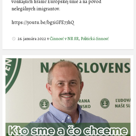
vonkajších hraníc Európskej únie a na pôvod
nelegálnych imigrantov.
https://youtu.be/bg3iGFE73hQ
26. januára 2022
v
Činnosť v NR SR
,
Politická činnosť