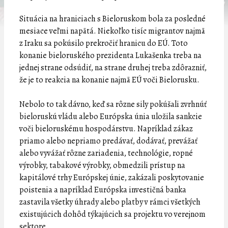
Situácia na hraniciach s Bieloruskom bola za posledné
mesiace veľmi napätá. Niekoľko tisíc migrantov najmä
z Iraku sa pokúsilo prekročiť hranicu do EÚ. Toto
konanie bieloruského prezidenta Lukašenka treba na
jednej strane odsúdiť, na strane druhej treba zdôrazniť,
že je to reakcia na konanie najmä EÚ voči Bielorusku.
Nebolo to tak dávno, keď sa rôzne sily pokúšali zvrhnúť
bieloruskú vládu alebo Európska únia uložila sankcie
voči bieloruskému hospodárstvu. Napríklad zákaz
priamo alebo nepriamo predávať, dodávať, prevážať
alebo vyvážať rôzne zariadenia, technológie, ropné
výrobky, tabakové výrobky, obmedzili prístup na
kapitálové trhy Európskej únie, zakázali poskytovanie
poistenia a napríklad Európska investičná banka
zastavila všetky úhrady alebo platby v rámci všetkých
existujúcich dohôd týkajúcich sa projektu vo verejnom
sektore.