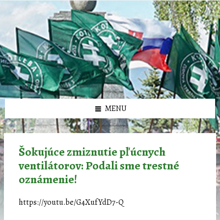
Preskočiť
Preskočiť
Preskočiť
Preskočiť
олимп казино
na
na
na
na
obsah
ľavý
pravý
pätičku
panel
panel
MENU
Šokujúce zmiznutie pľúcnych
ventilátorov: Podali sme trestné
oznámenie!
https://youtu.be/G4XufYdD7-Q