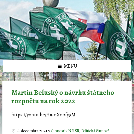
Preskočiť
Preskočiť
Preskočiť
Preskočiť
олимп казино
na
na
na
na
obsah
ľavý
pravý
pätičku
panel
panel
MENU
Martin Beluský o návrhu štátneho
rozpočtu na rok 2022
https://youtu.be/Hn-oXoofy9M
6. decembra 2021
v
Činnosť v NR SR
,
Politická činnosť