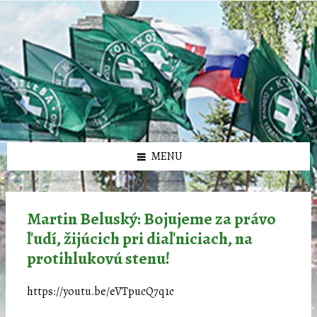
Preskočiť
Preskočiť
Preskočiť
Preskočiť
олимп казино
na
na
na
na
obsah
ľavý
pravý
pätičku
panel
panel
MENU
Martin Beluský: Bojujeme za právo
ľudí, žijúcich pri diaľniciach, na
protihlukovú stenu!
https://youtu.be/eVTpucQ7q1c