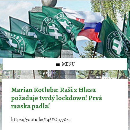
Preskočiť
Preskočiť
Preskočiť
Preskočiť
олимп казино
na
na
na
na
obsah
ľavý
pravý
pätičku
panel
panel
MENU
Marian Kotleba: Raši z Hlasu
požaduje tvrdý lockdown! Prvá
maska padla!
https://youtu.be/1q6YOn770zc