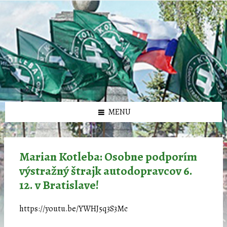
Preskočiť
Preskočiť
Preskočiť
Preskočiť
олимп казино
na
na
na
na
obsah
ľavý
pravý
pätičku
panel
panel
MENU
Marian Kotleba: Osobne podporím
výstražný štrajk autodopravcov 6.
12. v Bratislave!
https://youtu.be/YWHJ5q3S3Mc