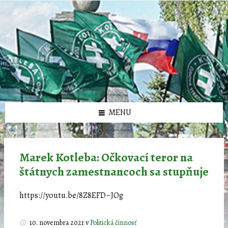
Preskočiť
Preskočiť
Preskočiť
Preskočiť
олимп казино
na
na
na
na
obsah
ľavý
pravý
pätičku
panel
panel
MENU
Marek Kotleba: Očkovací teror na
štátnych zamestnancoch sa stupňuje
https://youtu.be/8Z8EFD–JOg
10. novembra 2021
v
Politická činnosť