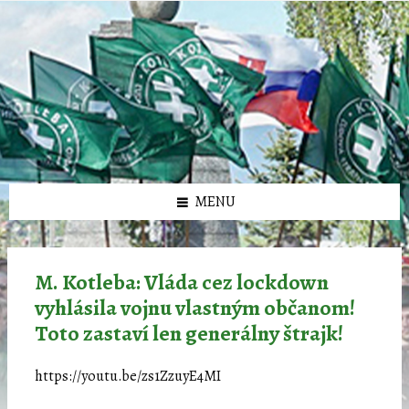
Preskočiť
Preskočiť
Preskočiť
Preskočiť
олимп казино
na
na
na
na
obsah
ľavý
pravý
pätičku
panel
panel
MENU
M. Kotleba: Vláda cez lockdown
vyhlásila vojnu vlastným občanom!
Toto zastaví len generálny štrajk!
https://youtu.be/zs1ZzuyE4MI