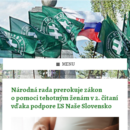
Preskočiť
Preskočiť
Preskočiť
Preskočiť
олимп казино
na
na
na
na
obsah
ľavý
pravý
pätičku
panel
panel
MENU
Národná rada prerokuje zákon
o pomoci tehotným ženám v 2. čítaní
vďaka podpore ĽS Naše Slovensko