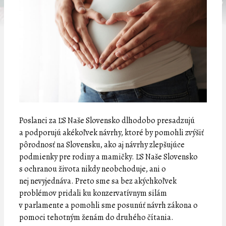
Poslanci za ĽS Naše Slovensko dlhodobo presadzujú
a podporujú akékoľvek návrhy, ktoré by pomohli zvýšiť
pôrodnosť na Slovensku, ako aj návrhy zlepšujúce
podmienky pre rodiny a mamičky. ĽS Naše Slovensko
s ochranou života nikdy neobchoduje, ani o
nej nevyjednáva. Preto sme sa bez akýchkoľvek
problémov pridali ku konzervatívnym silám
v parlamente a pomohli sme posunúť návrh zákona o
pomoci tehotným ženám do druhého čítania.