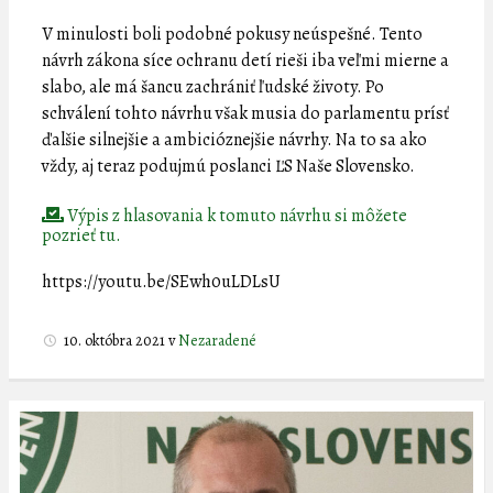
V minulosti boli podobné pokusy neúspešné. Tento
návrh zákona síce ochranu detí rieši iba veľmi mierne a
slabo, ale má šancu zachrániť ľudské životy. Po
schválení tohto návrhu však musia do parlamentu prísť
ďalšie silnejšie a ambicióznejšie návrhy. Na to sa ako
vždy, aj teraz podujmú poslanci ĽS Naše Slovensko.
Výpis z hlasovania k tomuto návrhu si môžete
pozrieť tu.
https://youtu.be/SEwh0uLDLsU
10. októbra 2021
v
Nezaradené