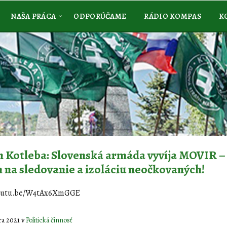
NAŠA PRÁCA
ODPORÚČAME
RÁDIO KOMPAS
K
 Kotleba: Slovenská armáda vyvíja MOVIR –
 na sledovanie a izoláciu neočkovaných!
youtu.be/W4tAx6XmGGE
bra 2021
v
Politická činnosť