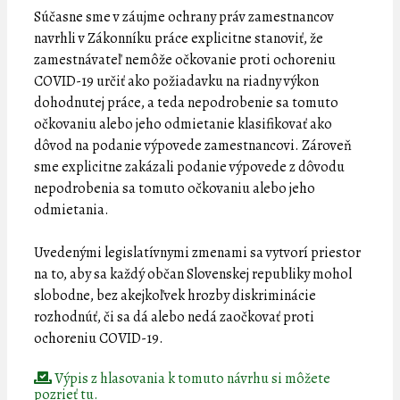
Súčasne sme v záujme ochrany práv zamestnancov
navrhli v Zákonníku práce explicitne stanoviť, že
zamestnávateľ nemôže očkovanie proti ochoreniu
COVID-19 určiť ako požiadavku na riadny výkon
dohodnutej práce, a teda nepodrobenie sa tomuto
očkovaniu alebo jeho odmietanie klasifikovať ako
dôvod na podanie výpovede zamestnancovi. Zároveň
sme explicitne zakázali podanie výpovede z dôvodu
nepodrobenia sa tomuto očkovaniu alebo jeho
odmietania.
Uvedenými legislatívnymi zmenami sa vytvorí priestor
na to, aby sa každý občan Slovenskej republiky mohol
slobodne, bez akejkoľvek hrozby diskriminácie
rozhodnúť, či sa dá alebo nedá zaočkovať proti
ochoreniu COVID-19.
Výpis z hlasovania k tomuto návrhu si môžete
pozrieť tu.