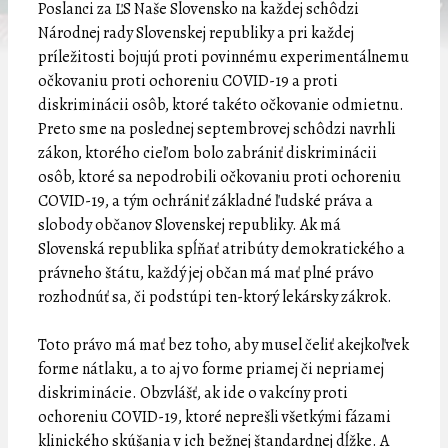
Poslanci za ĽS Naše Slovensko na každej schôdzi
Národnej rady Slovenskej republiky a pri každej
príležitosti bojujú proti povinnému experimentálnemu
očkovaniu proti ochoreniu COVID-19 a proti
diskriminácii osôb, ktoré takéto očkovanie odmietnu.
Preto sme na poslednej septembrovej schôdzi navrhli
zákon, ktorého cieľom bolo zabrániť diskriminácii
osôb, ktoré sa nepodrobili očkovaniu proti ochoreniu
COVID-19, a tým ochrániť základné ľudské práva a
slobody občanov Slovenskej republiky. Ak má
Slovenská republika spĺňať atribúty demokratického a
právneho štátu, každý jej občan má mať plné právo
rozhodnúť sa, či podstúpi ten-ktorý lekársky zákrok.
Toto právo má mať bez toho, aby musel čeliť akejkoľvek
forme nátlaku, a to aj vo forme priamej či nepriamej
diskriminácie. Obzvlášť, ak ide o vakcíny proti
ochoreniu COVID-19, ktoré neprešli všetkými fázami
klinického skúšania v ich bežnej štandardnej dĺžke. A