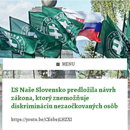
Preskočiť
Preskočiť
Preskočiť
Preskočiť
олимп казино
na
na
na
na
obsah
ľavý
pravý
pätičku
panel
panel
MENU
ĽS Naše Slovensko predložila návrh
zákona, ktorý znemožňuje
diskrimináciu nezaočkovaných osôb
https://youtu.be/CE6bs3LHZXI