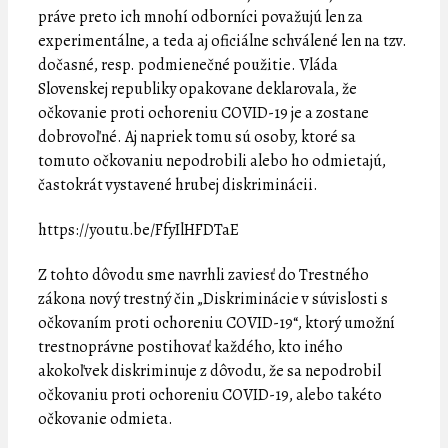
práve preto ich mnohí odborníci považujú len za
experimentálne, a teda aj oficiálne schválené len na tzv.
dočasné, resp. podmienečné použitie. Vláda
Slovenskej republiky opakovane deklarovala, že
očkovanie proti ochoreniu COVID-19 je a zostane
dobrovoľné. Aj napriek tomu sú osoby, ktoré sa
tomuto očkovaniu nepodrobili alebo ho odmietajú,
častokrát vystavené hrubej diskriminácii.
https://youtu.be/FfyIlHFDTaE
Z tohto dôvodu sme navrhli zaviesť do Trestného
zákona nový trestný čin „Diskriminácie v súvislosti s
očkovaním proti ochoreniu COVID-19“, ktorý umožní
trestnoprávne postihovať každého, kto iného
akokoľvek diskriminuje z dôvodu, že sa nepodrobil
očkovaniu proti ochoreniu COVID-19, alebo takéto
očkovanie odmieta.