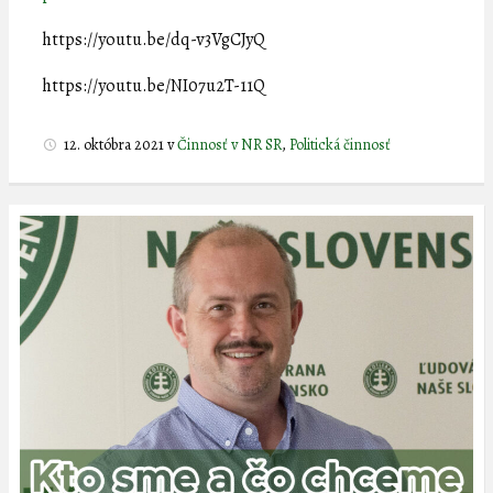
https://youtu.be/dq-v3VgCJyQ
https://youtu.be/NI07u2T-11Q
12. októbra 2021
v
Činnosť v NR SR
,
Politická činnosť