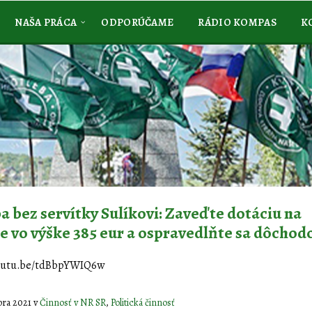
NAŠA PRÁCA
ODPORÚČAME
RÁDIO KOMPAS
K
a bez servítky Sulíkovi: Zaveďte dotáciu na
e vo výške 385 eur a ospravedlňte sa dôcho
youtu.be/tdBbpYWIQ6w
óbra 2021
v
Činnosť v NR SR
,
Politická činnosť