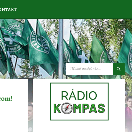
ONTAKT
VYHĽADÁVANIE:
dcom!