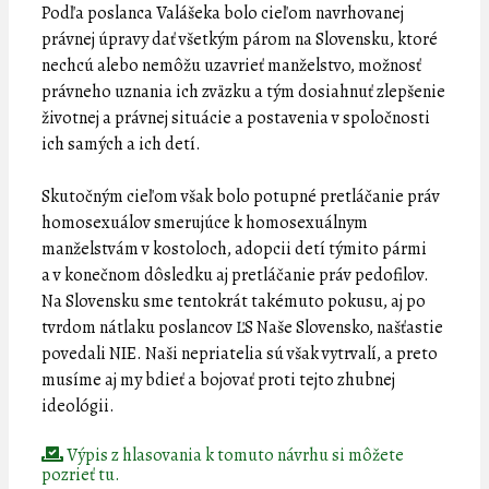
Podľa poslanca Valášeka bolo cieľom navrhovanej
právnej úpravy dať všetkým párom na Slovensku, ktoré
nechcú alebo nemôžu uzavrieť manželstvo, možnosť
právneho uznania ich zväzku a tým dosiahnuť zlepšenie
životnej a právnej situácie a postavenia v spoločnosti
ich samých a ich detí.
Skutočným cieľom však bolo potupné pretláčanie práv
homosexuálov smerujúce k homosexuálnym
manželstvám v kostoloch, adopcii detí týmito pármi
a v konečnom dôsledku aj pretláčanie práv pedofilov.
Na Slovensku sme tentokrát takémuto pokusu, aj po
tvrdom nátlaku poslancov ĽS Naše Slovensko, našťastie
povedali NIE. Naši nepriatelia sú však vytrvalí, a preto
musíme aj my bdieť a bojovať proti tejto zhubnej
ideológii.
Výpis z hlasovania k tomuto návrhu si môžete
pozrieť tu.