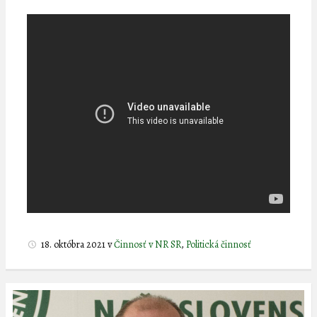
18. októbra 2021
v
Činnosť v NR SR
,
Politická činnosť