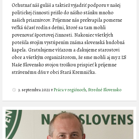
Ochutnať náš guláš a taktiež vyjadriť podporu v našej
politickej činnosti prišlo do nášho stánku mnoho
našich priaznivcov. Príjemne nás prekvapila pomerne
veľká účasť rodín s deťmi, ktoré sa tam mohli
povenovať športovej činnosti. Nakoniec všetkých
potešila svojím vystúpením známa slovenská hudobná
kapela. Gratulujeme víťazom a ďakujeme starostovi
obce a všetkým organizátorom, že sme mohli aj my z ĽS
Naše Slovensko svojou troškou prispieť k príjemne
strávenému dňu v obci Stará Kremnička.
3. septembra 2021
v
Práca v regiónoch
,
Stredné Slovensko