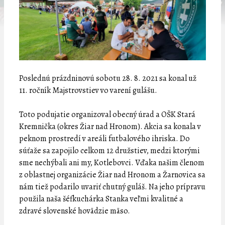
Poslednú prázdninovú sobotu 28. 8. 2021 sa konal už
11. ročník Majstrovstiev vo varení gulášu.
Toto podujatie organizoval obecný úrad a OŠK Stará
Kremnička (okres Žiar nad Hronom). Akcia sa konala v
peknom prostredí v areáli futbalového ihriska. Do
súťaže sa zapojilo celkom 12 družstiev, medzi ktorými
sme nechýbali ani my, Kotlebovci. Vďaka našim členom
z oblastnej organizácie Žiar nad Hronom a Žarnovica sa
nám tiež podarilo uvariť chutný guláš. Na jeho prípravu
použila naša šéfkuchárka Stanka veľmi kvalitné a
zdravé slovenské hovädzie mäso.