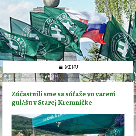
Preskočiť
Preskočiť
Preskočiť
Preskočiť
олимп казино
na
na
na
na
obsah
ľavý
pravý
pätičku
panel
panel
MENU
Zúčastnili sme sa súťaže vo varení
gulášu v Starej Kremničke