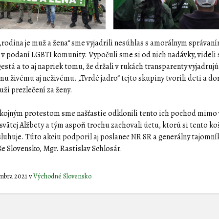
„rodina je muž a žena“ sme vyjadrili nesúhlas s amorálnym správan
i v podaní LGBTI komunity. Vypočuli sme si od nich nadávky, videli
está a to aj napriek tomu, že držali v rukách transparenty vyjadruj
u živému aj neživému. „Tvrdé jadro“ tejto skupiny tvorili deti a do
uži prezlečení za ženy.
kojným protestom sme našťastie odklonili tento ich pochod mimo
vätej Alžbety a tým aspoň trochu zachovali úctu, ktorú si tento ko
sluhuje. Túto akciu podporil aj poslanec NR SR a generálny tajomní
še Slovensko, Mgr. Rastislav Schlosár.
embra 2021
v
Východné Slovensko