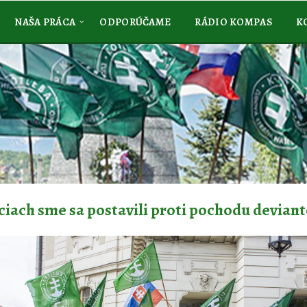
NAŠA PRÁCA
ODPORÚČAME
RÁDIO KOMPAS
K
ciach sme sa postavili proti pochodu devian