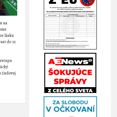
ím na
 sme
úce lásku
rast do 15
 vstupu
šický
k Ľudovej