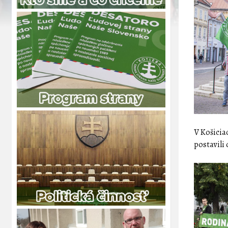
V Košicia
postavili 