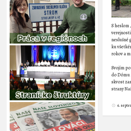
S heslom 
verejnost
neslušné g
ku všetkém
rokov a m
Svojím po
do Dómu s
skvost za
strany Na
6. sept